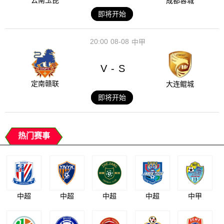
云南玉昆
成都蓉城
即将开始
20:00
08-08
中甲
V
S
-
定南赣联
大连鲲城
即将开始
热门赛事
中超
中超
中超
中超
中甲