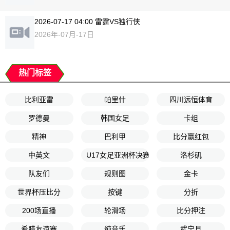
2026-07-17 04:00 雷霆VS独行侠
2026年-07月-17日
热门标签
比利亚雷
帕里什
四川远恒体育
罗德曼
韩国女足
卡组
精神
巴利甲
比分赢红包
中英文
U17女足亚洲杯决赛
洛杉矶
队友们
规则图
金卡
世界杯压比分
按键
分折
200场直播
轮滑场
比分押注
希腊友谊赛
纯音乐
武宁县