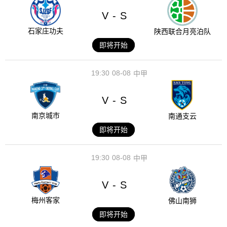
V
S
-
石家庄功夫
陕西联合月亮泊队
即将开始
19:30
08-08
中甲
V
S
-
南京城市
南通支云
即将开始
19:30
08-08
中甲
V
S
-
梅州客家
佛山南狮
即将开始