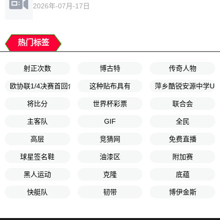
2026年-07月-17日
热门标签
射正次数
博古特
传奇人物
欧协联1/4决赛首回合
这种贴布具有
萍乡酷锐安源中学U1
将比分
世界杯彩票
联合会
主客队
GIF
全民
高层
竞猜网
免费直播
球星签名鞋
油漆区
附加赛
黑人运动
克隆
底蕴
快艇队
韧带
博伊金斯