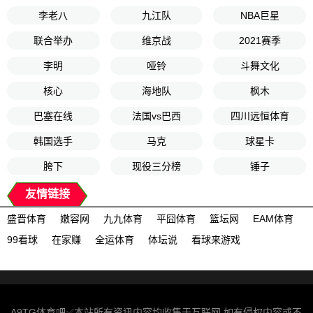
李老八
九江队
NBA巨星
联合举办
维京战
2021赛季
李明
哑铃
斗舞文化
核心
海地队
枫木
巴塞在线
法国vs巴西
四川远恒体育
韩国选手
马克
球星卡
胯下
现役三分榜
锤子
友情链接
盛晋体育
嫩容网
九九体育
平囧体育
篮坛网
EAM体育
99看球
在家赚
全运体育
体坛说
看球来游戏
A9TG体育吧✅本站所有资讯内容均收集于互联网,如有侵权内容或不