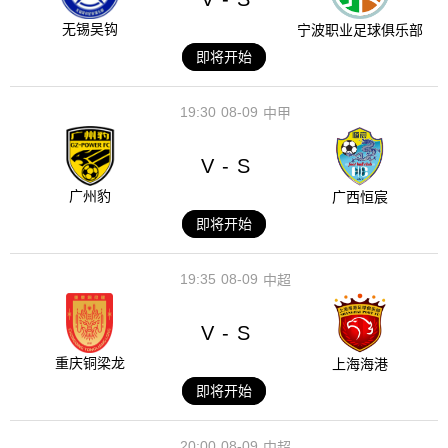
无锡吴钩
宁波职业足球俱乐部
即将开始
19:30
08-09
中甲
V
S
-
广州豹
广西恒宸
即将开始
19:35
08-09
中超
V
S
-
重庆铜梁龙
上海海港
即将开始
20:00
08-09
中超