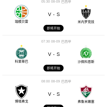
05:30
08-09
巴西甲
V
S
-
瑞模贝雷
米内罗竞技
即将开始
07:30
08-09
巴西甲
V
S
-
科里蒂巴
沙佩科恩斯
即将开始
08:00
08-09
巴西甲
V
S
-
博塔弗戈
弗鲁米嫩塞