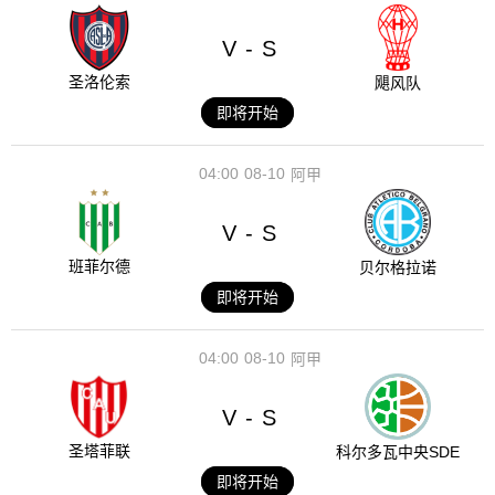
V
S
-
圣洛伦索
飓风队
即将开始
04:00
08-10
阿甲
V
S
-
班菲尔德
贝尔格拉诺
即将开始
04:00
08-10
阿甲
V
S
-
圣塔菲联
科尔多瓦中央SDE
即将开始