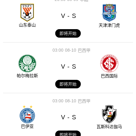
V
S
-
山东泰山
天津津门虎
即将开始
03:00
08-10
巴西甲
V
S
-
帕尔梅拉斯
巴西国际
即将开始
03:00
08-10
巴西甲
V
S
-
巴伊亚
瓦斯科达伽马
即将开始