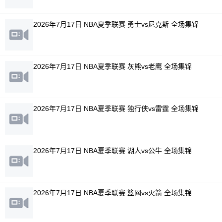
2026年7月17日 NBA夏季联赛 勇士vs尼克斯 全场集锦
2026年7月17日 NBA夏季联赛 灰熊vs老鹰 全场集锦
2026年7月17日 NBA夏季联赛 独行侠vs雷霆 全场集锦
2026年7月17日 NBA夏季联赛 湖人vs公牛 全场集锦
2026年7月17日 NBA夏季联赛 篮网vs火箭 全场集锦