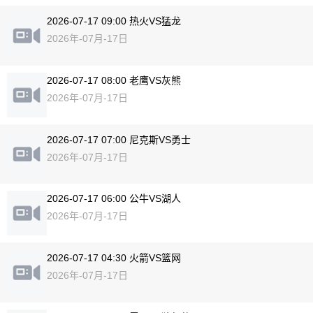
2026-07-17 09:00 热火VS猛龙
2026年-07月-17日
2026-07-17 08:00 老鹰VS灰熊
2026年-07月-17日
2026-07-17 07:00 尼克斯VS勇士
2026年-07月-17日
2026-07-17 06:00 公牛VS湖人
2026年-07月-17日
2026-07-17 04:30 火箭VS篮网
2026年-07月-17日