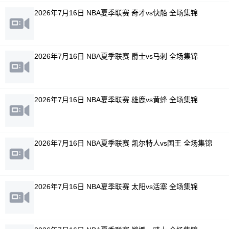
2026年7月16日 NBA夏季联赛 奇才vs快船 全场集锦
2026年7月16日 NBA夏季联赛 爵士vs马刺 全场集锦
2026年7月16日 NBA夏季联赛 雄鹿vs黄蜂 全场集锦
2026年7月16日 NBA夏季联赛 凯尔特人vs国王 全场集锦
2026年7月16日 NBA夏季联赛 太阳vs活塞 全场集锦