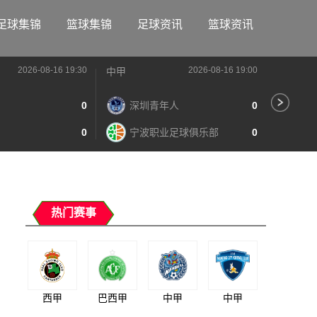
足球集锦
篮球集锦
足球资讯
篮球资讯
2026-08-16 19:30
2026-08-16 19:00
中甲
中甲
0
深圳青年人
0
苏
0
宁波职业足球俱乐部
0
南
热门赛事
西甲
巴西甲
中甲
中甲