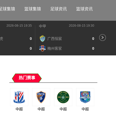
足球集锦
篮球集锦
足球资讯
篮球资讯
2026-08-15 19:35
2026-08-15 19:30
中甲
中甲
虎
0
广西恒宸
0
陕
0
梅州客家
0
长
热门赛事
中超
中超
中超
中超