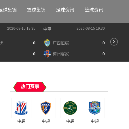
足球集锦
篮球集锦
足球资讯
篮球资讯
2026-08-15 19:35
2026-08-15 19:30
中甲
中甲
虎
0
广西恒宸
0
陕
0
梅州客家
0
长
热门赛事
中超
中超
中超
中超