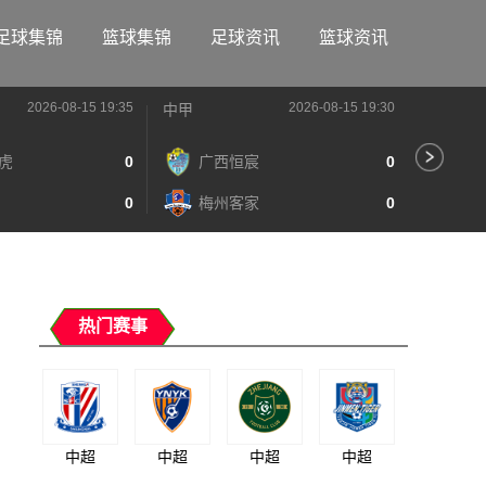
足球集锦
篮球集锦
足球资讯
篮球资讯
2026-08-15 19:35
2026-08-15 19:30
中甲
中甲
虎
0
广西恒宸
0
陕
0
梅州客家
0
长
热门赛事
中超
中超
中超
中超