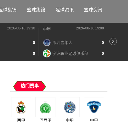
足球集锦
篮球集锦
足球资讯
篮球资讯
2026-08-16 19:30
2026-08-16 19:00
中甲
中甲
0
深圳青年人
0
苏
0
宁波职业足球俱乐部
0
南
热门赛事
西甲
巴西甲
中甲
中甲