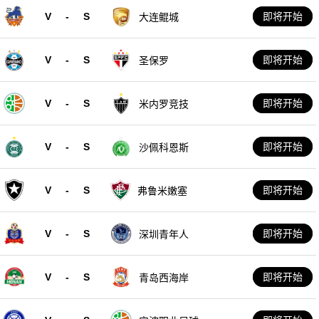
V
-
S
即将开始
大连鲲城
V
-
S
即将开始
圣保罗
V
-
S
即将开始
米内罗竞技
V
-
S
即将开始
沙佩科恩斯
V
-
S
即将开始
弗鲁米嫩塞
V
-
S
即将开始
深圳青年人
V
-
S
即将开始
青岛西海岸