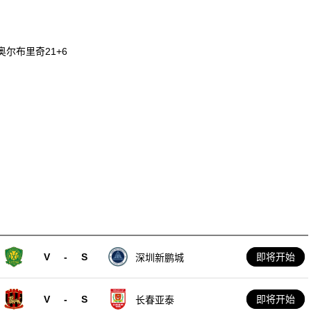
奥尔布里奇21+6
V
-
S
即将开始
深圳新鹏城
V
-
S
即将开始
长春亚泰