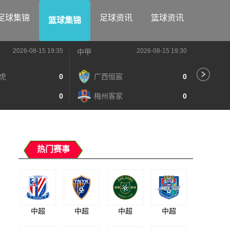
足球集锦
足球资讯
篮球资讯
篮球集锦
2026-08-15 19:35
2026-08-15 19:30
中甲
中甲
虎
0
广西恒宸
0
陕
0
梅州客家
0
长
热门赛事
中超
中超
中超
中超