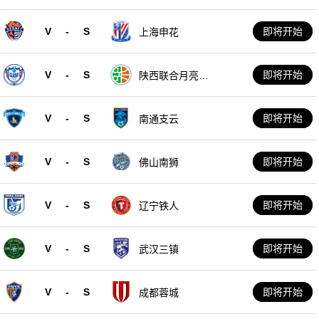
V
-
S
即将开始
上海申花
V
-
S
即将开始
陕西联合月亮泊
队
V
-
S
即将开始
南通支云
V
-
S
即将开始
佛山南狮
V
-
S
即将开始
辽宁铁人
V
-
S
即将开始
武汉三镇
V
-
S
即将开始
成都蓉城