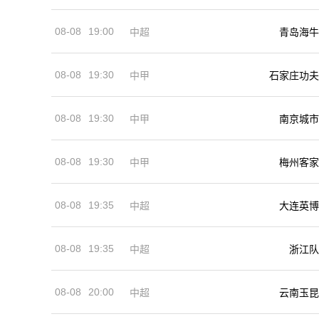
08-08
19:00
中超
青岛海牛
08-08
19:30
中甲
石家庄功夫
08-08
19:30
中甲
南京城市
08-08
19:30
中甲
梅州客家
08-08
19:35
中超
大连英博
08-08
19:35
中超
浙江队
08-08
20:00
中超
云南玉昆