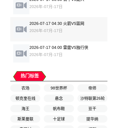
2026年-07月-17日
2026-07-17 04:30 火箭VS篮网
2026年-07月-17日
2026-07-17 04:00 雷霆VS独行侠
2026年-07月-17日
热门标签
农场
98世界杯
帝师
顿克奎在线
悬念
沙特联第26轮
海王
帆布鞋
豆干
斯莱曼联
十足球
提华纳