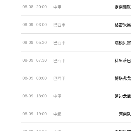
08-08
20:00
中甲
定南赣联
08-09
03:00
巴西甲
格雷米奥
08-09
05:30
巴西甲
瑞模贝雷
08-09
07:30
巴西甲
科里蒂巴
08-09
08:00
巴西甲
博塔弗戈
08-09
18:00
中甲
延边龙鼎
08-09
19:00
河南队
中超