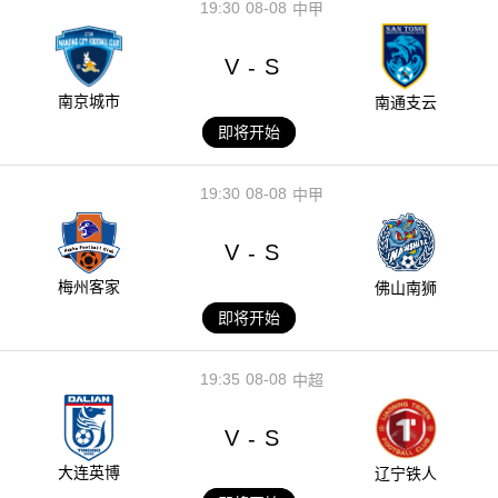
19:30
08-08
中甲
V
S
-
南京城市
南通支云
即将开始
19:30
08-08
中甲
V
S
-
梅州客家
佛山南狮
即将开始
19:35
08-08
中超
V
S
-
大连英博
辽宁铁人