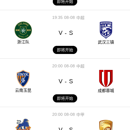
即将开始
19:35
08-08
中超
V
S
-
浙江队
武汉三镇
即将开始
20:00
08-08
中超
V
S
-
云南玉昆
成都蓉城
即将开始
20:00
08-08
中甲
V
S
-