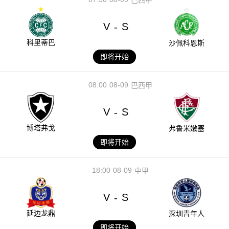
V
S
-
科里蒂巴
沙佩科恩斯
即将开始
08:00
08-09
巴西甲
V
S
-
博塔弗戈
弗鲁米嫩塞
即将开始
18:00
08-09
中甲
V
S
-
延边龙鼎
深圳青年人
即将开始