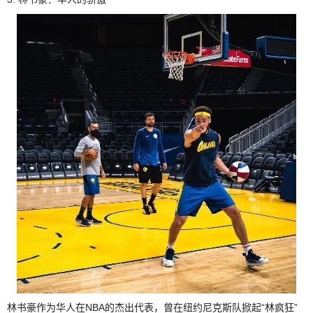
林书豪作为华人在NBA的杰出代表，曾在纽约尼克斯队掀起“林疯狂”