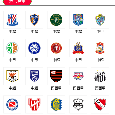
热门赛事
中超
中超
中超
中超
中甲
中甲
中甲
中超
中甲
中超
中超
中超
巴西甲
巴西甲
巴西甲