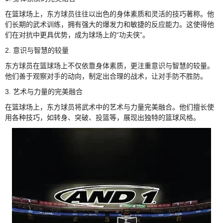
在篮球场上，东方球员往往以出色的身体素质和灵活的技巧著称。他
们长期的武术训练，拥有强大的爆发力和敏捷的反应能力。这使得他
们在对抗中更具优势，成为球场上的“功夫侠”。
2. 意识与智慧的较量
东方球员在篮球场上不仅依靠身体素质，更注重意识与智慧的较量。
他们善于观察对手的动向，制定出合理的战术，让对手防不胜防。
3. 艺术与力量的完美融合
在篮球场上，东方球员将武术中的艺术与力量完美融合。他们擅长使
用各种技巧，如转身、突破、投篮等，展现出独特的篮球风格。