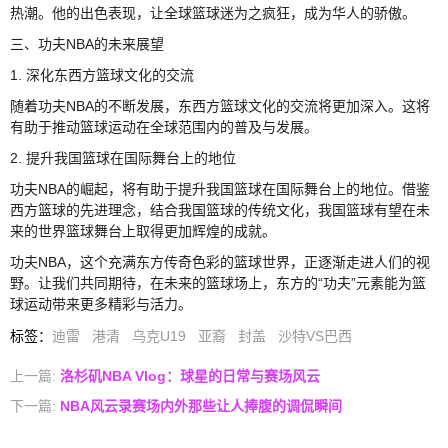
热潮。他的出色表现，让全球篮球迷为之疯狂，成为华人的骄傲。
三、功夫NBA的未来展望
1. 深化东西方篮球文化的交流
随着功夫NBA的不断发展，东西方篮球文化的交流将更加深入。这将
有助于推动篮球运动在全球范围内的普及与发展。
2. 提升我国篮球在国际舞台上的地位
功夫NBA的崛起，将有助于提升我国篮球在国际舞台上的地位。借鉴
西方篮球的先进理念，结合我国篮球的传统文化，我国篮球有望在未
来的世界篮球舞台上取得更加辉煌的成就。
功夫NBA，这个充满东方传奇色彩的篮球世界，正逐渐走进人们的视
野。让我们共同期待，在未来的篮球场上，东方的“功夫”元素能为篮
球运动带来更多精彩与活力。
标签
：
迪雷
港清
乌克U19
亚裔
封盖
沙特VS巴西
上一篇:
洛杉矶NBA Vlog：球星的日常与赛场风云
下一篇:
NBA风云录赛场内外那些让人捧腹的调侃瞬间