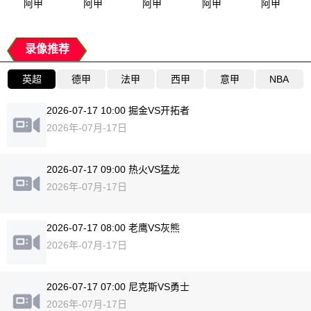
阿甲
阿甲
阿甲
阿甲
阿甲
录像推荐
英超
德甲
法甲
西甲
意甲
NBA
2026-07-17 10:00 掘金VS开拓者
2026年-07月-17日
2026-07-17 09:00 热火VS猛龙
2026年-07月-17日
2026-07-17 08:00 老鹰VS灰熊
2026年-07月-17日
2026-07-17 07:00 尼克斯VS勇士
2026年-07月-17日