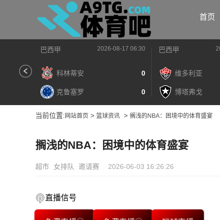
首页
2026-08-17 06:30
2
巴西甲
巴西甲
科林蒂安
0
维多利亚
克鲁塞罗
0
博塔弗戈
当前位置:
>
>
网站首页
篮球资讯
搁浅的NBA：困境中的体育盛宴
搁浅的NBA：困境中的体育盛宴
超市
女排队
邀请赛
2026-06-03 16:26:26
直播信号