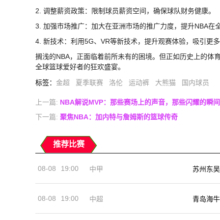
2. 调整薪资政策：限制球员薪资空间，确保球队财务健康。
3. 加强市场推广：加大在亚洲市场的推广力度，提升NBA
4. 新技术：利用5G、VR等新技术，提升观赛体验，吸引更
搁浅的NBA，正面临着前所未有的困境。但正如历史上的体
全球篮球爱好者的狂欢盛宴。
标签
：
金超
夏季联赛
洛伦
运动裤
大熊猫
国内球员
上一篇:
NBA解说MVP：那些赛场上的声音，那些闪耀的瞬间
下一篇:
聚焦NBA：加内特与詹姆斯的篮球传奇
推荐比赛
08-08
19:00
中甲
苏州东吴
08-08
19:00
中超
青岛海牛