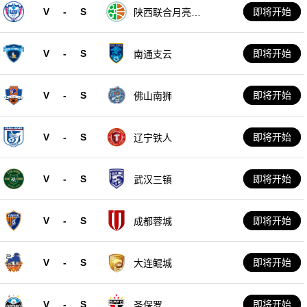
V
-
S
即将开始
陕西联合月亮泊
队
V
-
S
即将开始
南通支云
V
-
S
即将开始
佛山南狮
V
-
S
即将开始
辽宁铁人
V
-
S
即将开始
武汉三镇
V
-
S
即将开始
成都蓉城
V
-
S
即将开始
大连鲲城
V
-
S
即将开始
圣保罗