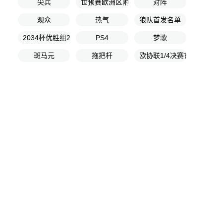
尖兵
世预赛欧洲区附加赛决赛
对阵
观众
热气
狼队首发名单
2034杯优胜组25-32名排位赛
PS4
梦歌
斑马元
拖把杆
欧协联1/4决赛首回合