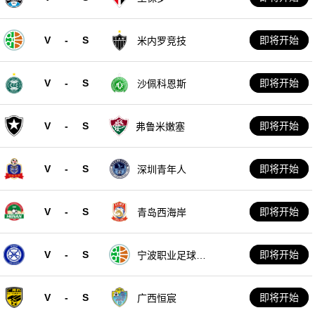
V
-
S
即将开始
米内罗竞技
V
-
S
即将开始
沙佩科恩斯
V
-
S
即将开始
弗鲁米嫩塞
V
-
S
即将开始
深圳青年人
V
-
S
即将开始
青岛西海岸
V
-
S
即将开始
宁波职业足球俱
乐部
V
-
S
即将开始
广西恒宸