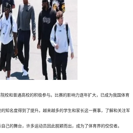
事院校和普通高校的积极参与。比赛的影响力逐年扩大，已成为我国体育
院校的知名度得到了提升。越来越多的学生和家长这一赛事，了解和关注军
展示自己的舞台，许多运动员因此脱颖而出，成为了体育界的佼佼者。