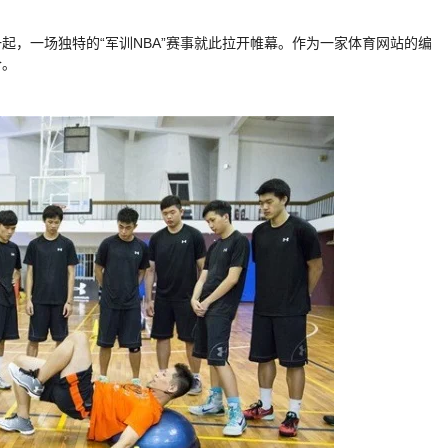
起，一场独特的“军训NBA”赛事就此拉开帷幕。作为一家体育网站的编
合。