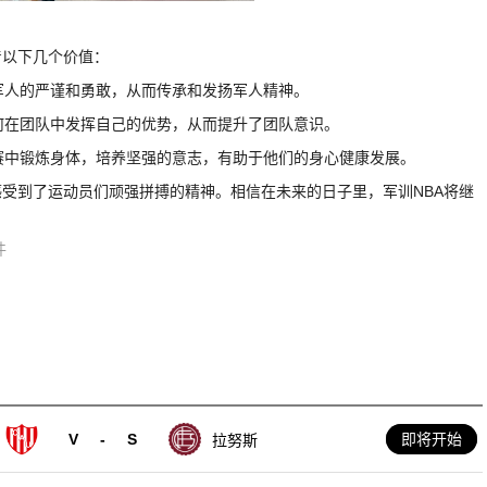
着以下几个价值：
到军人的严谨和勇敢，从而传承和发扬军人精神。
如何在团队中发挥自己的优势，从而提升了团队意识。
比赛中锻炼身体，培养坚强的意志，有助于他们的身心健康发展。
感受到了运动员们顽强拼搏的精神。相信在未来的日子里，军训NBA将继
件
V
-
S
即将开始
拉努斯