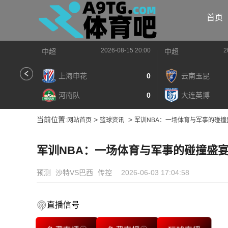
首页
2026-08-15 20:00
2
中超
中超
上海申花
0
云南玉昆
河南队
0
大连英博
当前位置:
>
>
网站首页
篮球资讯
军训NBA：一场体育与军事的碰撞
军训NBA：一场体育与军事的碰撞盛
预测
沙特VS巴西
传控
2026-06-03 17:04:58
直播信号