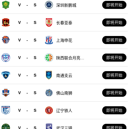
V
-
S
即将开始
深圳新鹏城
V
-
S
即将开始
长春亚泰
V
-
S
即将开始
上海申花
V
-
S
即将开始
陕西联合月亮泊
队
V
-
S
即将开始
南通支云
V
-
S
即将开始
佛山南狮
V
-
S
即将开始
辽宁铁人
V
-
S
即将开始
武汉三镇