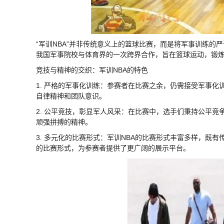
“军训NBA”并非传统意义上的篮球比赛，而是将军事训练的
我国军事院校与体育界的一次跨界合作，旨在篮球运动，锻
竞技与精神的交织：军训NBA的特色
1. 严格的军事化训练：参赛者在比赛之余，仍需接受军事
自律精神和团队意识。
2. 公平竞技，彰显军人风采：在比赛中，选手们秉持公平
顽强拼搏的精神。
3. 多元化的比赛形式：军训NBA的比赛形式丰富多样，既
的比赛形式，为参赛者提供了更广阔的展示平台。