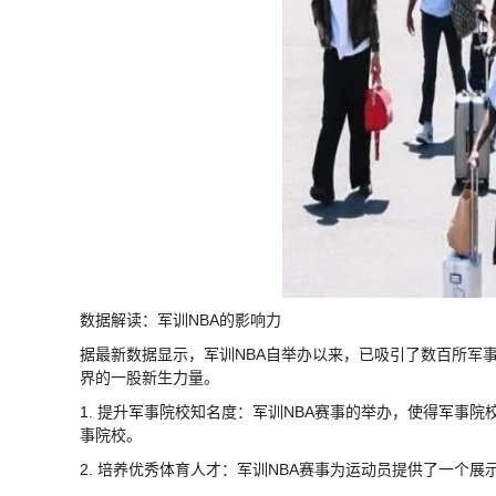
数据解读：军训NBA的影响力
据最新数据显示，军训NBA自举办以来，已吸引了数百所军
界的一股新生力量。
1. 提升军事院校知名度：军训NBA赛事的举办，使得军事
事院校。
2. 培养优秀体育人才：军训NBA赛事为运动员提供了一个