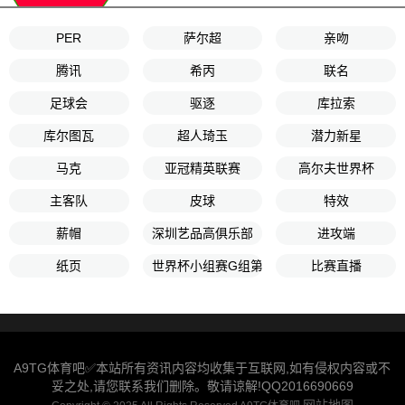
PER
萨尔超
亲吻
腾讯
希丙
联名
足球会
驱逐
库拉索
库尔图瓦
超人琦玉
潜力新星
马克
亚冠精英联赛
高尔夫世界杯
主客队
皮球
特效
薪帽
深圳艺品高俱乐部
进攻端
纸页
世界杯小组赛G组第1轮
比赛直播
A9TG体育吧✅本站所有资讯内容均收集于互联网,如有侵权内容或不
妥之处,请您联系我们删除。敬请谅解!QQ2016690669
网站地图