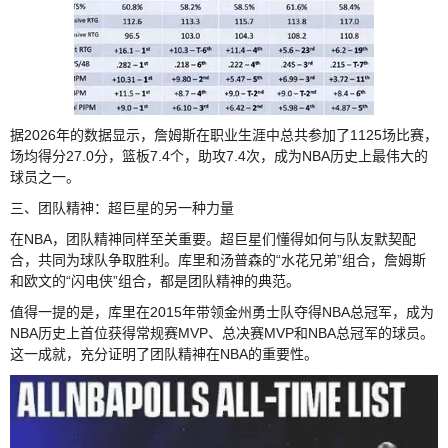
据2026年的数据显示，詹姆斯在职业生涯中总共参加了1125场比赛，
场均得分27.0分，篮板7.4个，助攻7.4次，成为NBA历史上最伟大的
球员之一。
三、团队精神：超巨星的另一种力量
在NBA，团队精神同样至关重要。超巨星们懂得如何与队友默契配
合，共同为球队争取胜利。库里和汤普森的“水花兄弟”组合，詹姆斯
和欧文的“闪电侠”组合，都是团队精神的典范。
值得一提的是，库里在2015年带领金州勇士队夺得NBA总冠军，成为
NBA历史上首位获得常规赛MVP、总决赛MVP和NBA总冠军的球员。
这一成就，充分证明了团队精神在NBA的重要性。