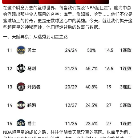
在这个瞬息万变的篮球世界，每当我们提及“NBA超巨星”，脑海中总
会浮现出那些令人瞩目的名字：库里、詹姆斯、哈登……他们不仅是
篮球场上的传奇，更是无数球迷心中的英雄。今天，就让我们揭开这
些超巨星的神秘面纱，他们辉煌背后的故事与数据。
一、天赋异禀：从选秀到明星之路
NBA超巨星的成长之路，往往伴随着天赋异禀的基因。以库里为例，