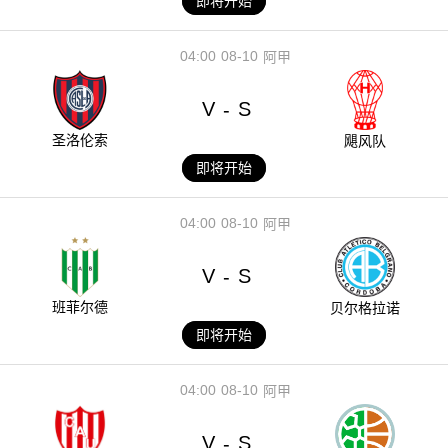
即将开始
04:00
08-10
阿甲
V
S
-
圣洛伦索
飓风队
即将开始
04:00
08-10
阿甲
V
S
-
班菲尔德
贝尔格拉诺
即将开始
04:00
08-10
阿甲
V
S
-