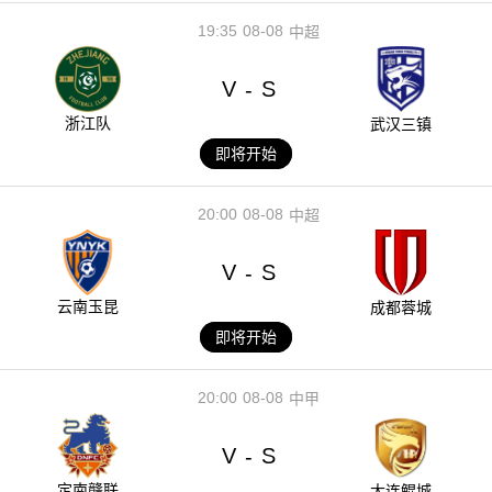
19:35
08-08
中超
V
S
-
浙江队
武汉三镇
即将开始
20:00
08-08
中超
V
S
-
云南玉昆
成都蓉城
即将开始
20:00
08-08
中甲
V
S
-
定南赣联
大连鲲城