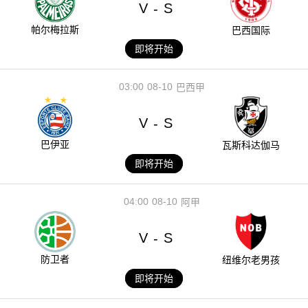
V
S
-
帕尔梅拉斯
巴西国际
即将开始
03:00
08-10
巴西甲
V
S
-
巴伊亚
瓦斯科达伽马
即将开始
04:00
08-10
阿甲
V
S
-
防卫者
纽维尔老男孩
即将开始