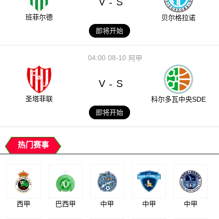
V
S
-
班菲尔德
贝尔格拉诺
即将开始
04:00
08-10
阿甲
V
S
-
圣塔菲联
科尔多瓦中央SDE
即将开始
热门赛事
西甲
巴西甲
中甲
中甲
中甲