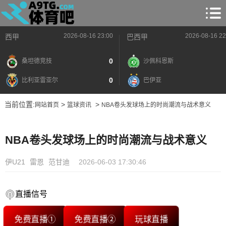
2026-08-16 23:00
2026-08-16 22
西甲
巴西甲
0
桑坦德竞技
沙佩科恩斯
0
比利亚雷亚尔
巴伊亚
当前位置:
>
>
网站首页
篮球资讯
NBA卷头发球场上的时尚潮流与战术意义
NBA卷头发球场上的时尚潮流与战术意义
伊U21
雷恩
范甘迪
2026-06-03 17:30:46
直播信号
免费直播①
免费直播②
玩球直播