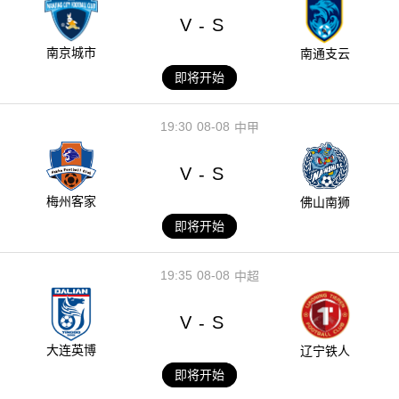
V
S
-
南京城市
南通支云
即将开始
19:30
08-08
中甲
V
S
-
梅州客家
佛山南狮
即将开始
19:35
08-08
中超
V
S
-
大连英博
辽宁铁人
即将开始