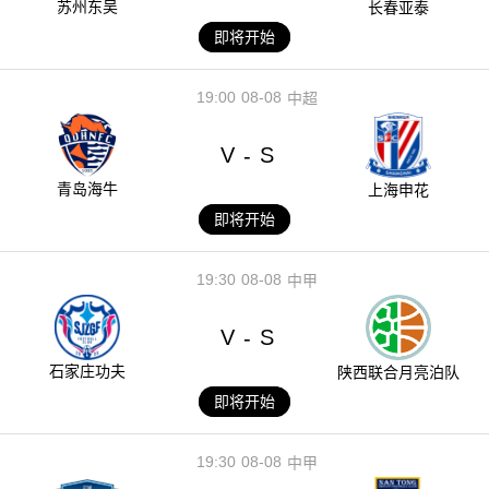
苏州东吴
长春亚泰
即将开始
19:00
08-08
中超
V
S
-
青岛海牛
上海申花
即将开始
19:30
08-08
中甲
V
S
-
石家庄功夫
陕西联合月亮泊队
即将开始
19:30
08-08
中甲