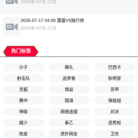
2026年-07月-17日
2026-07-17 04:00 雷霆VS独行侠
2026年-07月-17日
热门标签
沙子
典礼
巴西卡
射击队
追梦者
秋明室
灵狐
增益
苏甲
赛中
国语
保级组
神级
网络连接
对决
威少
泰乙
选秀权
柏金
虎扑网友
卫衣