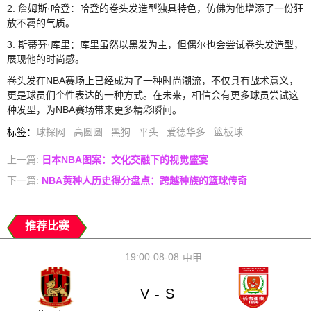
2. 詹姆斯·哈登：哈登的卷头发造型独具特色，仿佛为他增添了一份狂
放不羁的气质。
3. 斯蒂芬·库里：库里虽然以黑发为主，但偶尔也会尝试卷头发造型，
展现他的时尚感。
卷头发在NBA赛场上已经成为了一种时尚潮流，不仅具有战术意义，
更是球员们个性表达的一种方式。在未来，相信会有更多球员尝试这
种发型，为NBA赛场带来更多精彩瞬间。
标签
：
球探网
高圆圆
黑狗
平头
爱德华多
篮板球
上一篇:
日本NBA图案：文化交融下的视觉盛宴
下一篇:
NBA黄种人历史得分盘点：跨越种族的篮球传奇
推荐比赛
19:00
08-08
中甲
V
S
-