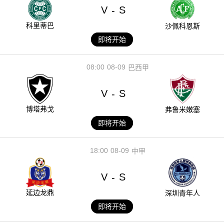
V
S
-
科里蒂巴
沙佩科恩斯
即将开始
08:00
08-09
巴西甲
V
S
-
博塔弗戈
弗鲁米嫩塞
即将开始
18:00
08-09
中甲
V
S
-
延边龙鼎
深圳青年人
即将开始