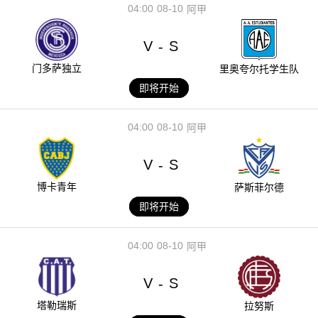
04:00
08-10
阿甲
V
S
-
门多萨独立
里奥夸尔托学生队
即将开始
04:00
08-10
阿甲
V
S
-
博卡青年
萨斯菲尔德
即将开始
04:00
08-10
阿甲
V
S
-
塔勒瑞斯
拉努斯