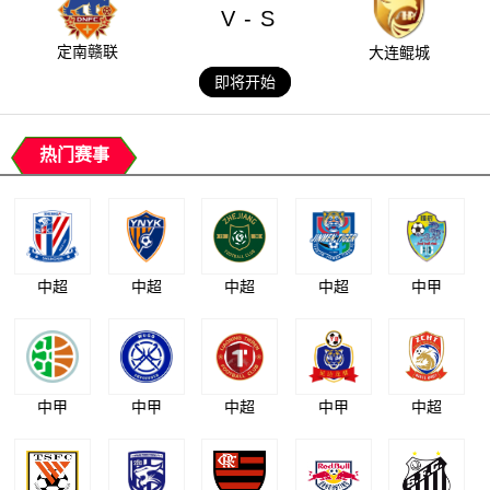
V
S
-
定南赣联
大连鲲城
即将开始
热门赛事
中超
中超
中超
中超
中甲
中甲
中甲
中超
中甲
中超