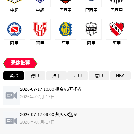
中超
中超
巴西甲
巴西甲
巴西甲
阿甲
阿甲
阿甲
阿甲
阿甲
录像推荐
英超
德甲
法甲
西甲
意甲
NBA
2026-07-17 10:00 掘金VS开拓者
2026年-07月-17日
2026-07-17 09:00 热火VS猛龙
2026年-07月-17日