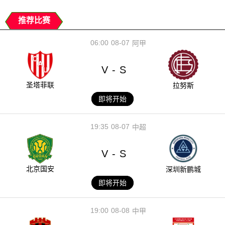
推荐比赛
06:00
08-07
阿甲
V
S
-
圣塔菲联
拉努斯
即将开始
19:35
08-07
中超
V
S
-
北京国安
深圳新鹏城
即将开始
19:00
08-08
中甲