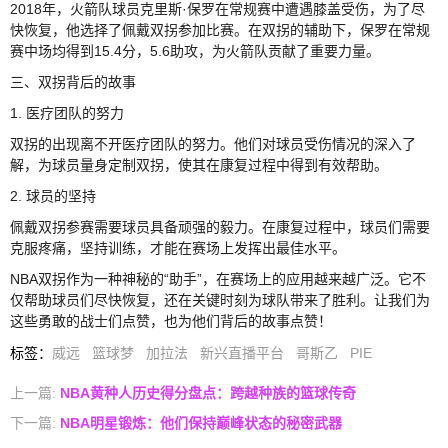
2018年，火箭队球员克里斯·保罗在常规赛中遭遇膝盖受伤，为了尽
快恢复，他选择了佩戴双拐参加比赛。在双拐的辅助下，保罗在常规
赛中场均得到15.4分，5.6助攻，为火箭队贡献了重要力量。
三、双拐背后的故事
1. 医疗团队的努力
双拐的出现离不开医疗团队的努力。他们对球员受伤情况的深入了
解，为球员量身定制双拐，使其在康复过程中得到有效帮助。
2. 球员的坚持
佩戴双拐参赛需要球员具备顽强的毅力。在康复过程中，球员们需要
克服疼痛，坚持训练，才能在赛场上发挥出最佳水平。
NBA双拐作为一种神秘的“助手”，在赛场上的应用越来越广泛。它不
仅帮助球员们尽快恢复，还在关键时刻为球队带来了胜利。让我们为
这些勇敢的战士们点赞，也为他们背后的故事点赞！
标签
：
威远
篮球梦
加拉法
新兴直播平台
哥斯乙
PIE
上一篇:
NBA黄种人历史得分盘点：跨越种族的篮球传奇
下一篇:
NBA明星锻炼：他们保持巅峰状态的秘密武器