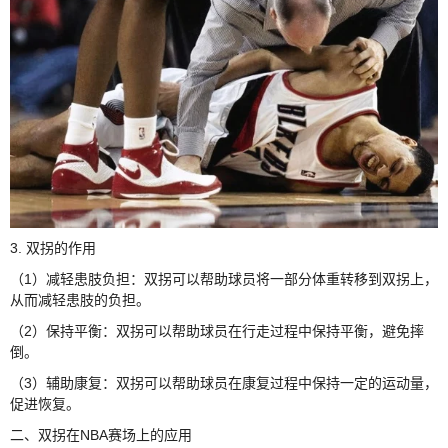
3. 双拐的作用
（1）减轻患肢负担：双拐可以帮助球员将一部分体重转移到双拐上，
从而减轻患肢的负担。
（2）保持平衡：双拐可以帮助球员在行走过程中保持平衡，避免摔
倒。
（3）辅助康复：双拐可以帮助球员在康复过程中保持一定的运动量，
促进恢复。
二、双拐在NBA赛场上的应用