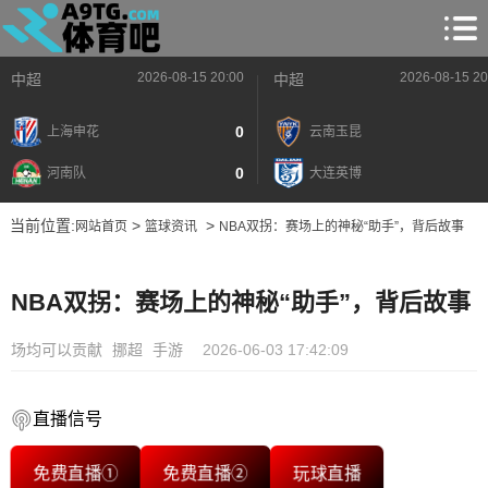
2026-08-15 20:00
2026-08-15 20
中超
中超
0
上海申花
云南玉昆
0
河南队
大连英博
当前位置:
>
>
网站首页
篮球资讯
NBA双拐：赛场上的神秘“助手”，背后故事
NBA双拐：赛场上的神秘“助手”，背后故事
场均可以贡献
挪超
手游
2026-06-03 17:42:09
直播信号
免费直播①
免费直播②
玩球直播