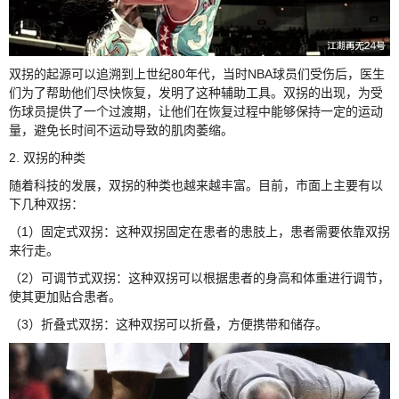
双拐的起源可以追溯到上世纪80年代，当时NBA球员们受伤后，医生
们为了帮助他们尽快恢复，发明了这种辅助工具。双拐的出现，为受
伤球员提供了一个过渡期，让他们在恢复过程中能够保持一定的运动
量，避免长时间不运动导致的肌肉萎缩。
2. 双拐的种类
随着科技的发展，双拐的种类也越来越丰富。目前，市面上主要有以
下几种双拐：
（1）固定式双拐：这种双拐固定在患者的患肢上，患者需要依靠双拐
来行走。
（2）可调节式双拐：这种双拐可以根据患者的身高和体重进行调节，
使其更加贴合患者。
（3）折叠式双拐：这种双拐可以折叠，方便携带和储存。