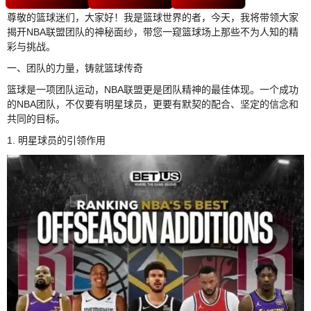
尊敬的篮球迷们，大家好！我是篮球世界的者，今天，我将带领大家
揭开NBA联盟团队的神秘面纱，带您一窥篮球场上那些不为人知的精
彩与挑战。
一、团队的力量，铸就篮球传奇
篮球是一项团队运动，NBA联盟更是团队精神的最佳体现。一个成功
的NBA团队，不仅要有明星球员，更要有默契的配合、坚定的信念和
共同的目标。
1. 明星球员的引领作用