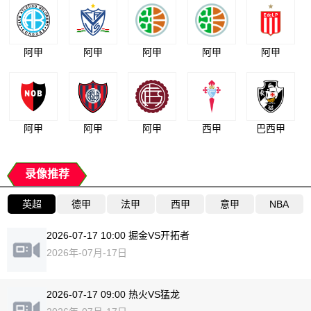
阿甲
阿甲
阿甲
阿甲
阿甲
阿甲
阿甲
阿甲
西甲
巴西甲
录像推荐
英超
德甲
法甲
西甲
意甲
NBA
2026-07-17 10:00 掘金VS开拓者
2026年-07月-17日
2026-07-17 09:00 热火VS猛龙