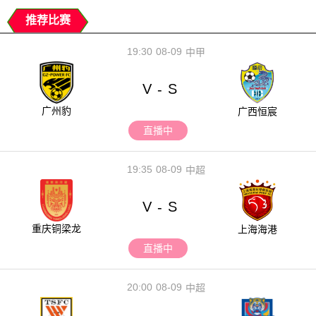
推荐比赛
19:30
08-09
中甲
V
S
-
广州豹
广西恒宸
直播中
19:35
08-09
中超
V
S
-
重庆铜梁龙
上海海港
直播中
20:00
08-09
中超