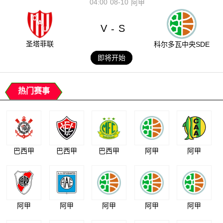
04:00
08-10
阿甲
V
S
-
圣塔菲联
科尔多瓦中央SDE
即将开始
热门赛事
巴西甲
巴西甲
巴西甲
阿甲
阿甲
阿甲
阿甲
阿甲
阿甲
阿甲