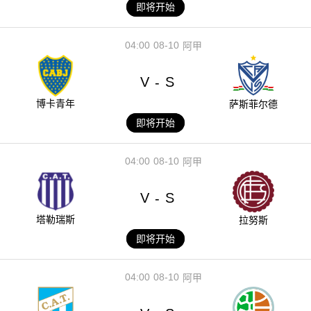
即将开始
04:00
08-10
阿甲
V
S
-
博卡青年
萨斯菲尔德
即将开始
04:00
08-10
阿甲
V
S
-
塔勒瑞斯
拉努斯
即将开始
04:00
08-10
阿甲