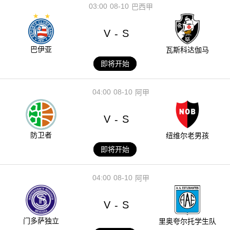
03:00
08-10
巴西甲
V
S
-
巴伊亚
瓦斯科达伽马
即将开始
04:00
08-10
阿甲
V
S
-
防卫者
纽维尔老男孩
即将开始
04:00
08-10
阿甲
V
S
-
门多萨独立
里奥夸尔托学生队