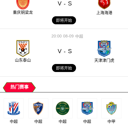
V
S
-
重庆铜梁龙
上海海港
即将开始
20:00
08-09
中超
V
S
-
山东泰山
天津津门虎
即将开始
热门赛事
中超
中超
中超
中超
中甲