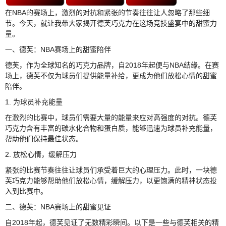
在NBA的赛场上，激烈的对抗和紧张的节奏往往让人忽略了那些细
节。今天，就让我带大家揭开德芙巧克力在这场竞技盛宴中的甜蜜力
量。
一、德芙：NBA赛场上的甜蜜陪伴
德芙，作为全球知名的巧克力品牌，自2018年起便与NBA结缘。在赛
场上，德芙不仅为球员们提供能量补给，更成为他们放松心情的甜蜜
陪伴。
1. 为球员补充能量
在激烈的比赛中，球员们需要大量的能量来应对高强度的对抗。德芙
巧克力含有丰富的碳水化合物和蛋白质，能够迅速为球员补充能量，
帮助他们保持最佳状态。
2. 放松心情，缓解压力
紧张的比赛节奏往往让球员们承受着巨大的心理压力。此时，一块德
芙巧克力能够帮助他们放松心情，缓解压力，以更饱满的精神状态投
入到比赛中。
二、德芙：NBA赛场上的甜蜜见证
自2018年起，德芙见证了无数精彩瞬间。以下是一些与德芙相关的精