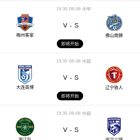
19:30
08-08
中甲
V
S
-
梅州客家
佛山南狮
即将开始
19:35
08-08
中超
V
S
-
大连英博
辽宁铁人
即将开始
19:35
08-08
中超
V
S
-
浙江队
武汉三镇