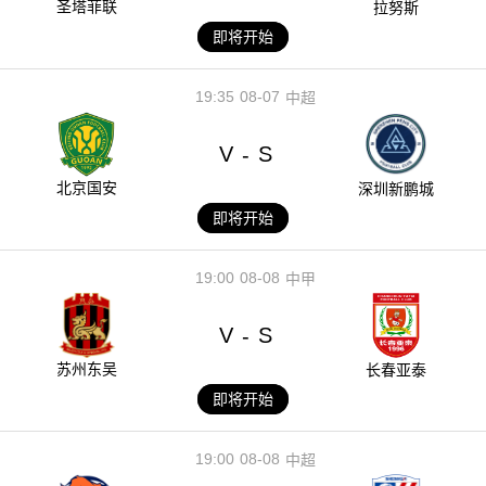
圣塔菲联
拉努斯
即将开始
19:35
08-07
中超
V
S
-
北京国安
深圳新鹏城
即将开始
19:00
08-08
中甲
V
S
-
苏州东吴
长春亚泰
即将开始
19:00
08-08
中超