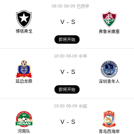
08:00
08-09
巴西甲
V
S
-
博塔弗戈
弗鲁米嫩塞
即将开始
18:00
08-09
中甲
V
S
-
延边龙鼎
深圳青年人
即将开始
19:00
08-09
中超
V
S
-
河南队
青岛西海岸