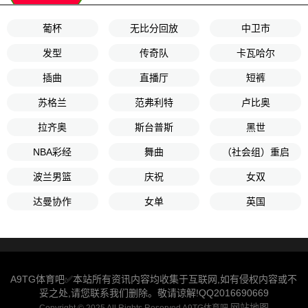
葡杯
无比分回放
中卫市
发型
传奇队
卡瓦哈尔
插曲
直播厅
短裤
苏格兰
范弗利特
卢比奥
拉齐奥
斯台普斯
黑世
NBA彩经
舞曲
（社会组）重启
波兰男篮
庆祝
女双
达曼协作
女单
英国
A9TG体育吧✅本站所有资讯内容均收集于互联网,如有侵权内容或不
妥之处,请您联系我们删除。敬请谅解!QQ2016690669
网站地图