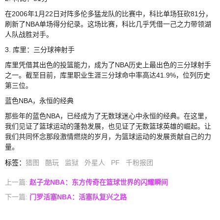
在2006年1月22日对阵多伦多猛龙队的比赛中，科比单场狂砍81分，
刷新了NBA单场得分纪录。这场比赛，科比几乎凭借一己之力带领湖
人队战胜对手。
3. 库里：三分球神射手
库里凭借其出色的投篮能力，成为了NBA历史上最出色的三分球射手
之一。截至目前，库里职业生涯三分球命中率高达41.9%，位列历史
第三位。
蓝色NBA，永恒的经典
那些年的蓝色NBA，已经成为了无数球迷心中永恒的经典。在这里，
我们见证了篮球运动的蓬勃发展，也见证了无数篮球英雄的崛起。让
我们共同怀念那段激情燃烧的岁月，为篮球运动的发展贡献自己的力
量。
标签
：
猎图
酷玩
监狱
外星人
PF
千粉报团
上一篇:
赵子龙NBA：东方传奇在篮球世界的闪耀瞬间
下一篇:
门罗活塞NBA：活塞队复兴之路