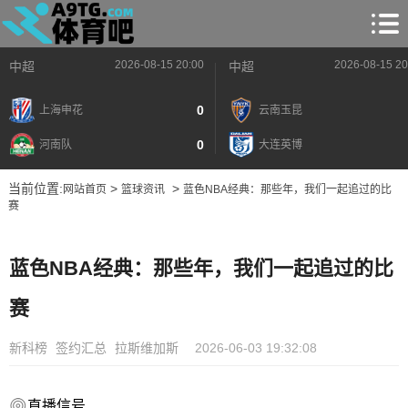
2026-08-15 20:00
2026-08-15 20
中超
中超
0
上海申花
云南玉昆
0
河南队
大连英博
当前位置:
>
>
网站首页
篮球资讯
蓝色NBA经典：那些年，我们一起追过的比
赛
蓝色NBA经典：那些年，我们一起追过的比
赛
新科榜
签约汇总
拉斯维加斯
2026-06-03 19:32:08
直播信号