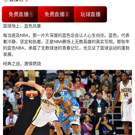
免费直播①
免费直播②
玩球直播
篮球场上，蓝色风暴
每当提及NBA，那一片片深邃的蓝色总会让人心生向往。蓝色，代表
着冷静、坚定和执着，正是NBA赛场上无数英雄的真实写照。那些年
的蓝色NBA，承载了无数球迷的青春记忆，也见证了篮球运动的蓬勃
发展。
经典之战，激情燃烧