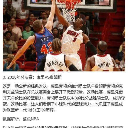
3. 2016年总决赛：库里VS詹姆斯
这是一场全新的经典对决，库里带领的金州勇士队与詹姆斯带领的克
利夫兰骑士队在总决赛舞台上展开了激烈较量。这场比赛，库里凭借
其无与伦比的投篮能力，带领勇士队以4-3的比分战胜骑士队，成功夺
冠。这场比赛，让人们看到了小球时代的篮球魅力，也见证了库里成
为联盟新一代“得分王”的历程。
数据解析，蓝色NBA
以下是一些关于蓝色NBA的经典数据，让我们一起回顾那段激情燃烧