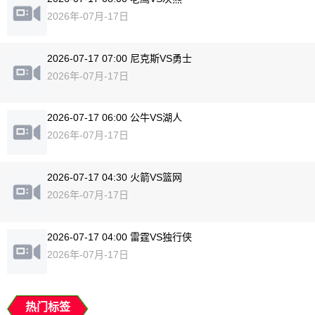
2026年-07月-17日
2026-07-17 07:00 尼克斯VS勇士
2026年-07月-17日
2026-07-17 06:00 公牛VS湖人
2026年-07月-17日
2026-07-17 04:30 火箭VS篮网
2026年-07月-17日
2026-07-17 04:00 雷霆VS独行侠
2026年-07月-17日
热门标签