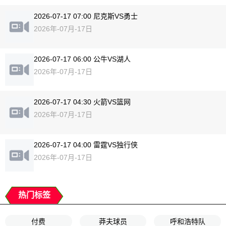
2026-07-17 07:00 尼克斯VS勇士
2026年-07月-17日
2026-07-17 06:00 公牛VS湖人
2026年-07月-17日
2026-07-17 04:30 火箭VS篮网
2026年-07月-17日
2026-07-17 04:00 雷霆VS独行侠
2026年-07月-17日
热门标签
付费
莽夫球员
呼和浩特队