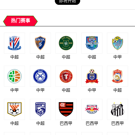
即将开始
热门赛事
中超
中超
中超
中超
中甲
中甲
中甲
中超
中甲
中超
中超
中超
巴西甲
巴西甲
巴西甲