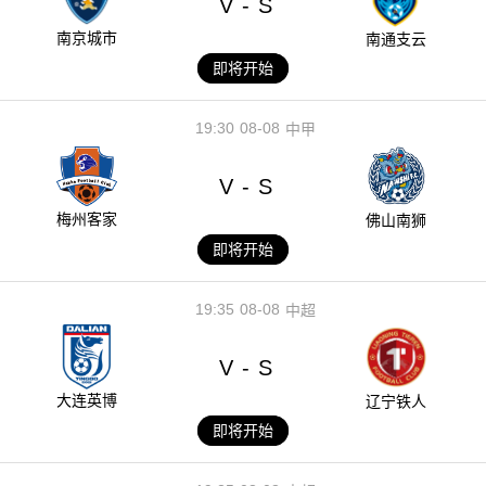
V
S
-
南京城市
南通支云
即将开始
19:30
08-08
中甲
V
S
-
梅州客家
佛山南狮
即将开始
19:35
08-08
中超
V
S
-
大连英博
辽宁铁人
即将开始