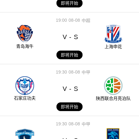
即将开始
19:00
08-08
中超
V
S
-
青岛海牛
上海申花
即将开始
19:30
08-08
中甲
V
S
-
石家庄功夫
陕西联合月亮泊队
即将开始
19:30
08-08
中甲