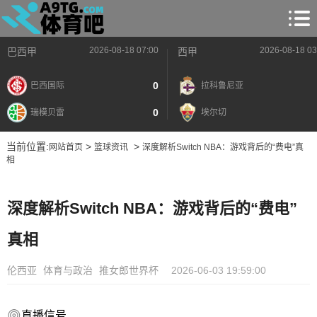
2026-08-18 07:00
2026-08-18 03
巴西甲
西甲
0
巴西国际
拉科鲁尼亚
0
瑞模贝雷
埃尔切
当前位置:
>
>
网站首页
篮球资讯
深度解析Switch NBA：游戏背后的“费电”真
相
深度解析Switch NBA：游戏背后的“费电”
真相
伦西亚
体育与政治
推女郎世界杯
2026-06-03 19:59:00
直播信号