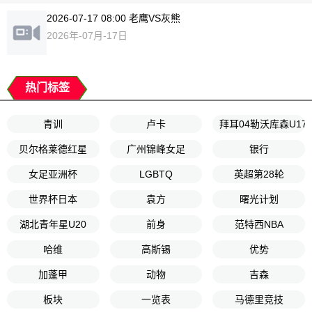
2026-07-17 08:00 老鹰VS灰熊
2026年-07月-17日
热门标签
青训
卢卡
拜耳04勒沃库森U17
贝尔格莱德红星
广州锦峰女足
银行
女足亚洲杯
LGBTQ
英超第28轮
世界杯日本
袁方
曙光计划
湖北青年星U20
前身
范特西NBA
哈维
高斯锡
优势
加蓬甲
动物
吉森
板块
一览表
马德里竞技