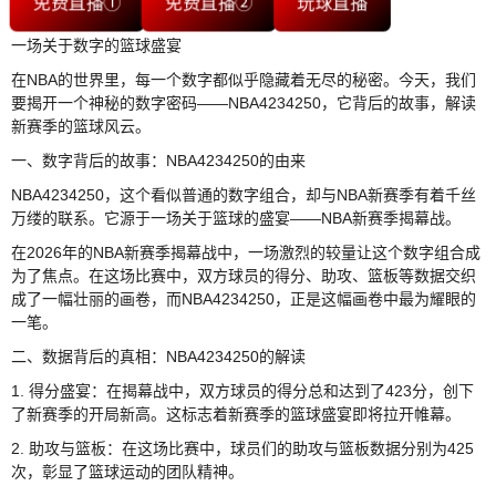
免费直播①
免费直播②
玩球直播
一场关于数字的篮球盛宴
在NBA的世界里，每一个数字都似乎隐藏着无尽的秘密。今天，我们
要揭开一个神秘的数字密码——NBA4234250，它背后的故事，解读
新赛季的篮球风云。
一、数字背后的故事：NBA4234250的由来
NBA4234250，这个看似普通的数字组合，却与NBA新赛季有着千丝
万缕的联系。它源于一场关于篮球的盛宴——NBA新赛季揭幕战。
在2026年的NBA新赛季揭幕战中，一场激烈的较量让这个数字组合成
为了焦点。在这场比赛中，双方球员的得分、助攻、篮板等数据交织
成了一幅壮丽的画卷，而NBA4234250，正是这幅画卷中最为耀眼的
一笔。
二、数据背后的真相：NBA4234250的解读
1. 得分盛宴：在揭幕战中，双方球员的得分总和达到了423分，创下
了新赛季的开局新高。这标志着新赛季的篮球盛宴即将拉开帷幕。
2. 助攻与篮板：在这场比赛中，球员们的助攻与篮板数据分别为425
次，彰显了篮球运动的团队精神。