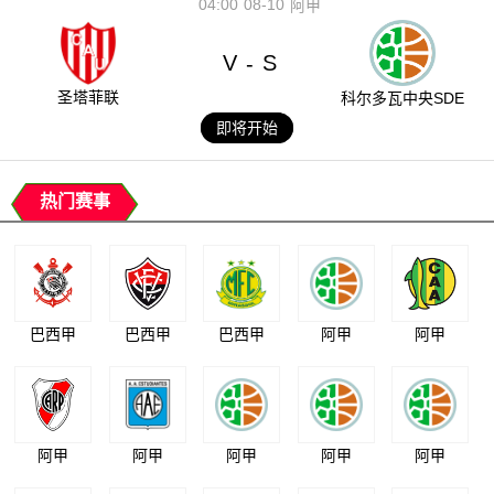
04:00
08-10
阿甲
V
S
-
圣塔菲联
科尔多瓦中央SDE
即将开始
热门赛事
巴西甲
巴西甲
巴西甲
阿甲
阿甲
阿甲
阿甲
阿甲
阿甲
阿甲