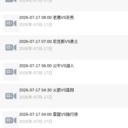
2026年-07月-17日
2026-07-17 08:00 老鹰VS灰熊
2026年-07月-17日
2026-07-17 07:00 尼克斯VS勇士
2026年-07月-17日
2026-07-17 06:00 公牛VS湖人
2026年-07月-17日
2026-07-17 04:30 火箭VS篮网
2026年-07月-17日
2026-07-17 04:00 雷霆VS独行侠
2026年-07月-17日