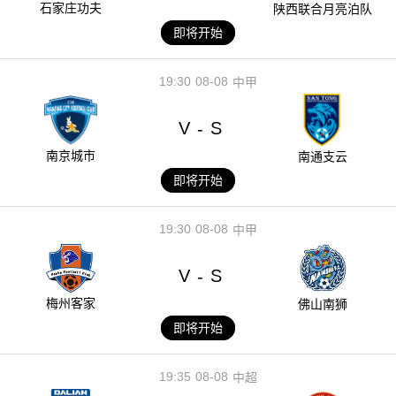
石家庄功夫
陕西联合月亮泊队
即将开始
19:30
08-08
中甲
V
S
-
南京城市
南通支云
即将开始
19:30
08-08
中甲
V
S
-
梅州客家
佛山南狮
即将开始
19:35
08-08
中超