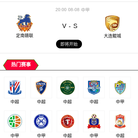
20:00
08-08
中甲
V
S
-
定南赣联
大连鲲城
即将开始
热门赛事
中超
中超
中超
中超
中甲
中甲
中甲
中超
中甲
中超