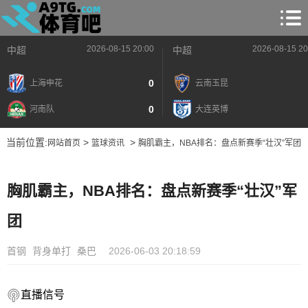
2026-08-15 20:00
2026-08-15 20
中超
中超
0
上海申花
云南玉昆
0
河南队
大连英博
当前位置:
>
>
网站首页
篮球资讯
胸肌霸主，NBA排名：盘点新赛季“壮汉”军团
胸肌霸主，NBA排名：盘点新赛季“壮汉”军
团
首钢
背身单打
桑巴
2026-06-03 20:18:59
直播信号