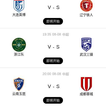
V
S
-
大连英博
辽宁铁人
即将开始
19:35
08-08
中超
V
S
-
浙江队
武汉三镇
即将开始
20:00
08-08
中超
V
S
-
云南玉昆
成都蓉城
即将开始