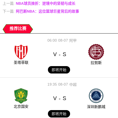
上一篇:
NBA球员挫折：逆境中的坚韧与成长
下一篇:
阿巴斯NBA：这位篮球巨星背后的故事
推荐比赛
06:00
08-07
阿甲
V
S
-
圣塔菲联
拉努斯
即将开始
19:35
08-07
中超
V
S
-
北京国安
深圳新鹏城
即将开始