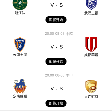
V
S
-
浙江队
武汉三镇
即将开始
20:00
08-08
中超
V
S
-
云南玉昆
成都蓉城
即将开始
20:00
08-08
中甲
V
S
-
定南赣联
大连鲲城
即将开始