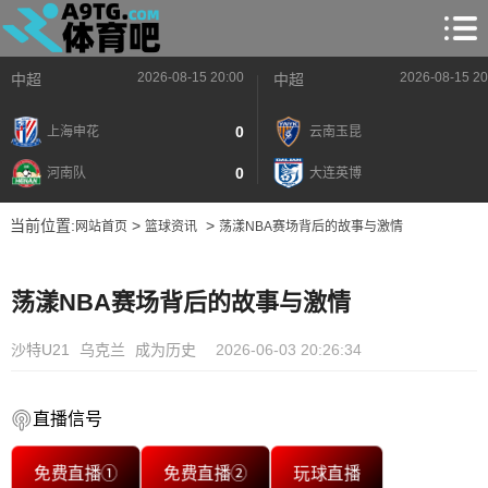
2026-08-15 20:00
2026-08-15 20
中超
中超
0
上海申花
云南玉昆
0
河南队
大连英博
当前位置:
>
>
网站首页
篮球资讯
荡漾NBA赛场背后的故事与激情
荡漾NBA赛场背后的故事与激情
沙特U21
乌克兰
成为历史
2026-06-03 20:26:34
直播信号
免费直播①
免费直播②
玩球直播