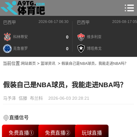
2026-08-17 06:30
2026-08-17 05
巴西甲
巴西甲
0
科林蒂安
维多利亚
0
克鲁塞罗
博塔弗戈
当前位置:
>
>
网站首页
篮球资讯
假装自己是NBA球员，我能走进NBA吗？
假装自己是NBA球员，我能走进NBA吗？
马予泽
伍滕
布兰科
2026-06-03 20:28:21
直播信号
免费直播①
免费直播②
玩球直播