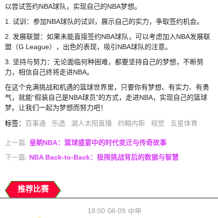
以尝试签约NBA球队，实现自己的NBA梦想。
1. 试训：参加NBA球队的试训，展示自己的实力，争取签约机会。
2. 发展联盟：如果未能直接签约NBA球队，可以考虑加入NBA发展联
盟（G League），出色的表现，吸引NBA球队的注意。
3. 坚持与努力：无论面临何种困难，都要坚持自己的梦想，不断努
力，相信自己终将走进NBA。
在这个充满挑战和机遇的篮球世界里，只要你有梦想、有实力、有勇
气，就能“假装自己是NBA球员”的方式，走进NBA，实现自己的篮球
梦。让我们一起为梦想而努力吧！
标签
：
百事通
乐透
湖人太阳直播
约翰内斯
视觉
五星体育
上一篇:
皇朝NBA：篮球盛宴中的时代变迁与传奇故事
下一篇:
NBA Back-to-Back：极限挑战背后的数据与智慧
推荐比赛
18:00
08-09
中甲