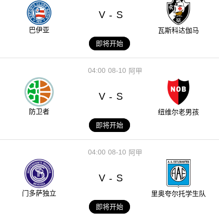
V
S
-
巴伊亚
瓦斯科达伽马
即将开始
04:00
08-10
阿甲
V
S
-
防卫者
纽维尔老男孩
即将开始
04:00
08-10
阿甲
V
S
-
门多萨独立
里奥夸尔托学生队
即将开始