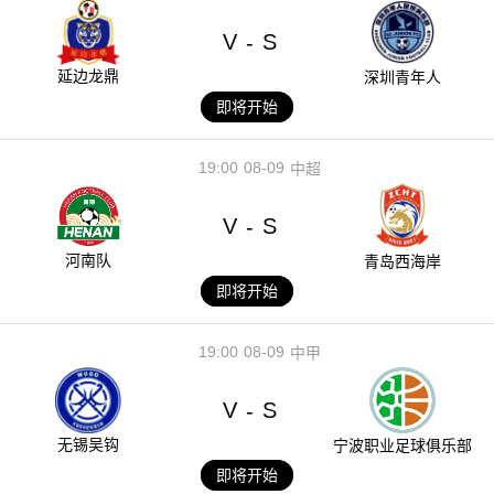
V
S
-
延边龙鼎
深圳青年人
即将开始
19:00
08-09
中超
V
S
-
河南队
青岛西海岸
即将开始
19:00
08-09
中甲
V
S
-
无锡吴钩
宁波职业足球俱乐部
即将开始