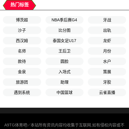
热门标签
博茨超
NBA季后赛G4
牙战
沙子
比分图
出轨
西汉姆
泰国女足U17
龙虾
名师
王后卫
月份
款待
圆脸
水户
金泉
入场式
策展
旅游团
助理
牙胶
遇到系统
中国篮球
云雀直播
A9TG体育吧✅本站所有资讯内容均收集于互联网,如有侵权内容或不