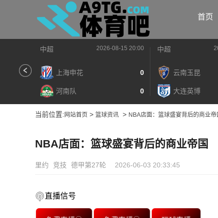
首页
2026-08-15 20:00
2
中超
中超
上海申花
0
云南玉昆
河南队
0
大连英博
当前位置:
>
>
网站首页
篮球资讯
NBA店面：篮球盛宴背后的商业帝
NBA店面：篮球盛宴背后的商业帝国
里约
竞技
德甲第27轮
2026-06-03 20:33:45
直播信号