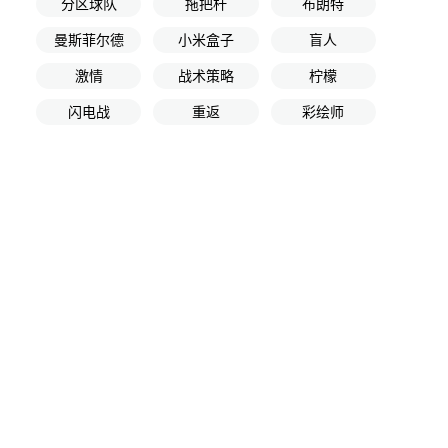
分区球队
拖把杆
布朗特
曼斯菲尔德
小米盒子
盲人
激情
战术策略
柠檬
闪电战
重返
彩绘师