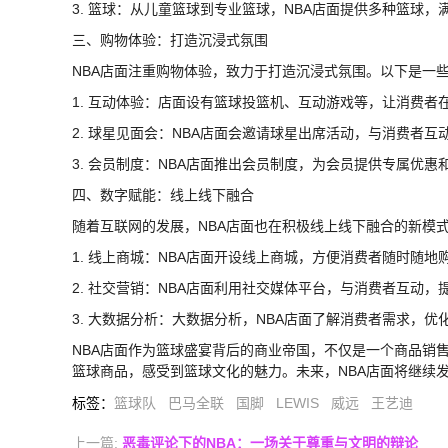
3. 篮球：从儿童篮球到专业篮球，NBA店面提供多种篮球
三、购物体验：打造沉浸式氛围
NBA店面注重购物体验，致力于打造沉浸式氛围。以下是一
1. 互动体验：店面设有篮球投篮机、互动游戏等，让消费
2. 球星见面会：NBA店面会邀请球星出席活动，与消费者
3. 会员制度：NBA店面推出会员制度，为会员提供专属优
四、数字赋能：线上线下融合
随着互联网的发展，NBA店面也在积极线上线下融合的新模
1. 线上商城：NBA店面开设线上商城，方便消费者随时随地
2. 社交营销：NBA店面利用社交媒体平台，与消费者互动，
3. 大数据分析：大数据分析，NBA店面了解消费者需求，
NBA店面作为篮球盛宴背后的商业帝国，不仅是一个商品销
篮球商品，感受到篮球文化的魅力。未来，NBA店面将继续
标签
：
篮球队
巴马全联
国脚
LEWIS
威远
王艺迪
上一篇:
恶毒评论下的NBA：一场关于尊重与文明的辩论