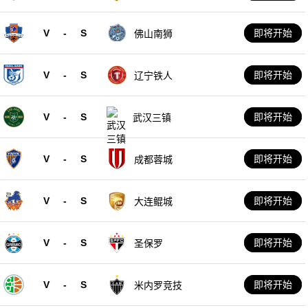
V
-
S
即将开始
佛山南狮
V
-
S
即将开始
辽宁铁人
V
-
S
即将开始
武汉三镇
V
-
S
即将开始
成都蓉城
V
-
S
即将开始
大连鲲城
V
-
S
即将开始
圣保罗
V
-
S
即将开始
米内罗竞技