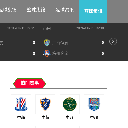
足球集锦
篮球集锦
足球资讯
篮球资讯
2026-08-15 19:35
2026-08-15 19:30
中甲
中甲
虎
0
广西恒宸
0
陕
0
梅州客家
0
长
热门赛事
中超
中超
中超
中超