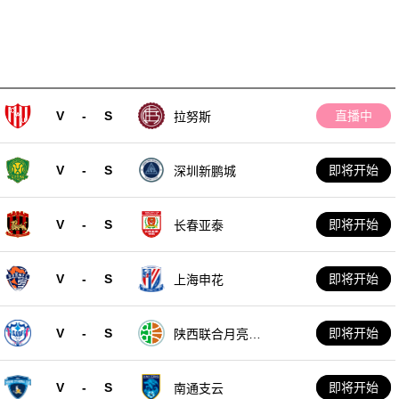
V
-
S
直播中
拉努斯
V
-
S
即将开始
深圳新鹏城
V
-
S
即将开始
长春亚泰
V
-
S
即将开始
上海申花
V
-
S
即将开始
陕西联合月亮泊
队
V
-
S
即将开始
南通支云