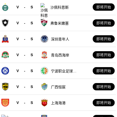
V
-
S
即将开始
沙佩科恩斯
V
-
S
即将开始
弗鲁米嫩塞
V
-
S
即将开始
深圳青年人
V
-
S
即将开始
青岛西海岸
V
-
S
即将开始
宁波职业足球俱
乐部
V
-
S
即将开始
广西恒宸
V
-
S
即将开始
上海海港