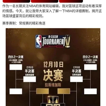
作为一名长期关注NBA的体育网站编辑，我对篮球这项运动有着深厚
的情感。今天，就让我带大家深入了解一下NBA的详细赛制，揭开这
场篮球盛宴背后的精彩规则。
赛季赛制：常规赛的精彩角逐