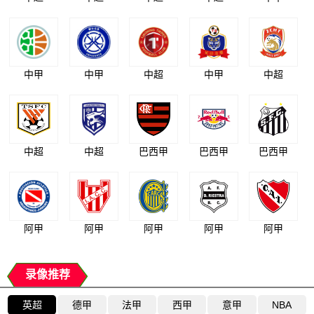
中甲
中甲
中超
中甲
中超
中超
中超
巴西甲
巴西甲
巴西甲
阿甲
阿甲
阿甲
阿甲
阿甲
录像推荐
英超
德甲
法甲
西甲
意甲
NBA