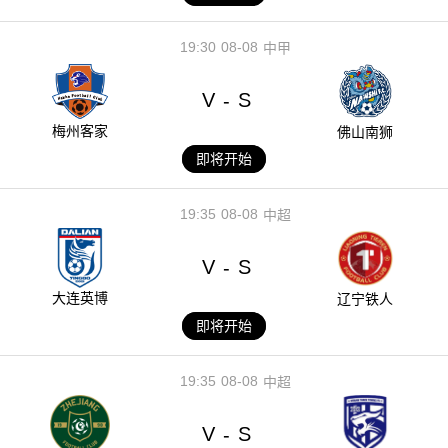
19:30
08-08
中甲
V
S
-
梅州客家
佛山南狮
即将开始
19:35
08-08
中超
V
S
-
大连英博
辽宁铁人
即将开始
19:35
08-08
中超
V
S
-