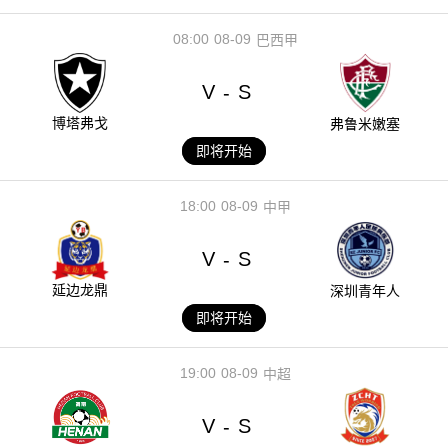
08:00
08-09
巴西甲
V
S
-
博塔弗戈
弗鲁米嫩塞
即将开始
18:00
08-09
中甲
V
S
-
延边龙鼎
深圳青年人
即将开始
19:00
08-09
中超
V
S
-