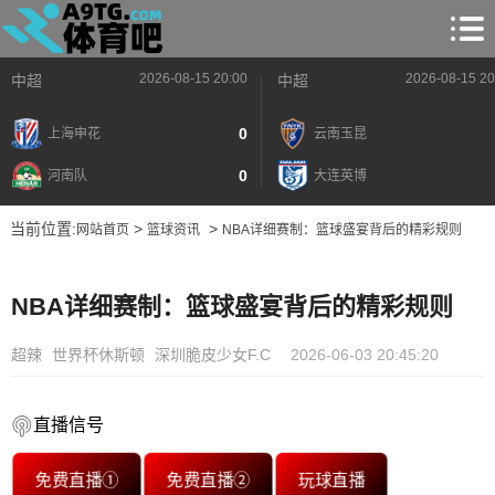
2026-08-15 20:00
2026-08-15 20
中超
中超
0
上海申花
云南玉昆
0
河南队
大连英博
当前位置:
>
>
网站首页
篮球资讯
NBA详细赛制：篮球盛宴背后的精彩规则
NBA详细赛制：篮球盛宴背后的精彩规则
超辣
世界杯休斯顿
深圳脆皮少女F.C
2026-06-03 20:45:20
直播信号
免费直播①
免费直播②
玩球直播