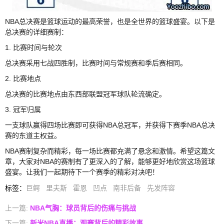
NBA总决赛是篮球运动的最高荣誉，也是全世界的篮球盛宴。以下是
总决赛的详细赛制：
1. 比赛时间与轮次
总决赛采用七战四胜制，比赛时间与常规赛和季后赛相同。
2. 比赛地点
总决赛的比赛地点由东西部联盟冠军球队轮流确定。
3. 冠军归属
一支球队赢得四场比赛即可获得NBA总冠军，并获得下赛季NBA总决
赛的东道主权益。
NBA赛制复杂而精彩，每一场比赛都充满了悬念和激情。希望这篇文
章，大家对NBA的赛制有了更深入的了解，能够更好地欣赏这场篮球
盛宴。让我们一起期待下一个赛季的精彩对决吧！
标签
：
巨鳄
里夫斯
霍恩
凹点
南非后备
先发阵容
上一篇:
NBA气胸：球员背后的伤痛与挑战
下一篇:
新米NBA直播：观赛背后的精彩故事