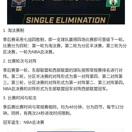
1. 淘汰赛制
季后赛采用七战四胜制，即一支球队赢得四场比赛即可晋级下一轮。
比赛分为四轮：第一轮为淘汰赛，第二轮为分区半决赛，第三轮为分
区决赛，一轮为NBA总决赛。
2. 比赛轮次与对阵
季后赛第一轮，东部联盟和西部联盟的球队按照常规赛排名进行对
阵。第二轮，分区半决赛的对阵形式为第一对阵第四、第二对阵第
三。第三轮，分区决赛的对阵形式为第一对阵第二、第三对阵第四。
NBA总决赛的对阵形式为东部联盟冠军对阵西部联盟冠军。
3. 比赛时间与轮次
季后赛比赛时间与常规赛相同，均为48分钟，分为四节，每节12分
钟。同样，有两次24秒进攻时间限制。
冠军诞生：NBA总决赛