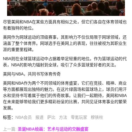
尽管美网和NBA在某些方面具有相似之处，但它们各自在体育领域也
有着独特的地位。
美网作为网球运动的顶级赛事，其影响力不仅仅局限于网球领域，还
涵盖了整个体育界。网球选手在美网上的表现，往往被视为其职业生
涯的重要里程碑。
NBA则在全球篮球运动中占据着举足轻重的地位。作为篮球运动的代
表，NBA的影响力辐射到全球，吸引了众多篮球爱好者的关注。
美网与NBA，共同书写体育传奇
美网和NBA作为两个不同领域的体育盛宴，它们在竞技、精神、商业
等方面都展现出独特的魅力。在这片绿茵场和篮球场上，球员们用汗
水和坚持书写着属于他们的传奇故事。让我们一起期待，美网和NBA
在未来能够带给我们更多精彩纷呈的比赛，共同见证体育事业的繁荣
发展。
标签
：
NBA会员
报道
萨比
方法
零氪玩家
穆铁柱
上一篇:
圣诞NBA绘画：艺术与运动的交融盛宴