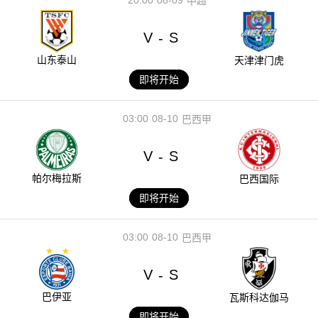
中超
V
S
-
山东泰山
天津津门虎
即将开始
03:00
08-10
巴西甲
V
S
-
帕尔梅拉斯
巴西国际
即将开始
03:00
08-10
巴西甲
V
S
-
巴伊亚
瓦斯科达伽马
即将开始