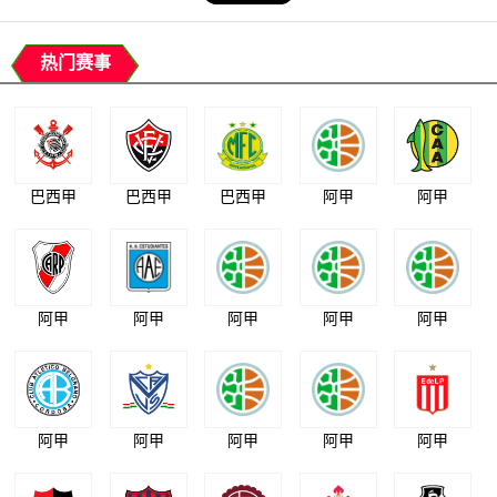
热门赛事
巴西甲
巴西甲
巴西甲
阿甲
阿甲
阿甲
阿甲
阿甲
阿甲
阿甲
阿甲
阿甲
阿甲
阿甲
阿甲