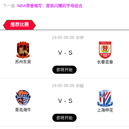
下一篇:
NBA荣誉缩写：那些闪耀的字母组合
推荐比赛
19:00
08-08
中甲
V
S
-
苏州东吴
长春亚泰
即将开始
19:00
08-08
中超
V
S
-
青岛海牛
上海申花
即将开始