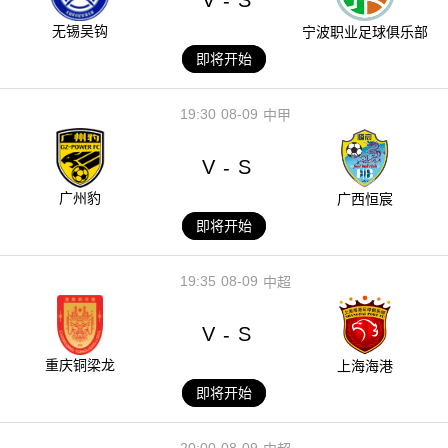
V
S
-
无锡吴钩
宁波职业足球俱乐部
即将开始
19:30
08-09
中甲
V
S
-
广州豹
广西恒宸
即将开始
19:35
08-09
中超
V
S
-
重庆铜梁龙
上海海港
即将开始
20:00
08-09