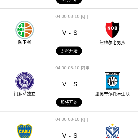
04:00
08-10
阿甲
V
S
-
防卫者
纽维尔老男孩
即将开始
04:00
08-10
阿甲
V
S
-
门多萨独立
里奥夸尔托学生队
即将开始
04:00
08-10
阿甲
V
S
-