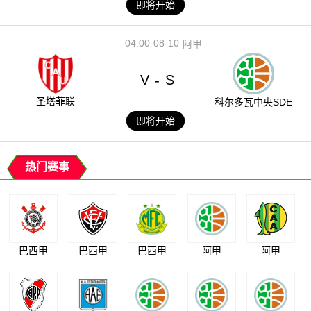
即将开始
04:00
08-10
阿甲
V
S
-
圣塔菲联
科尔多瓦中央SDE
即将开始
热门赛事
巴西甲
巴西甲
巴西甲
阿甲
阿甲