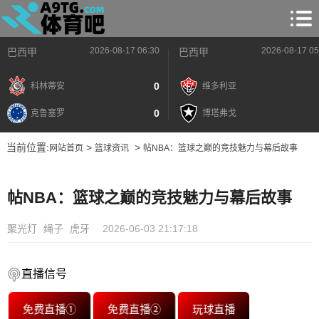
2026-08-17 06:30
2026-08-17 05
巴西甲
巴西甲
0
科林蒂安
维多利亚
0
克鲁塞罗
博塔弗戈
当前位置:
>
>
网站首页
篮球资讯
帖NBA：篮球之巅的竞技魅力与幕后故事
帖NBA：篮球之巅的竞技魅力与幕后故事
聚光灯
绳子
虎牙
2026-06-03 21:17:18
直播信号
免费直播①
免费直播②
玩球直播