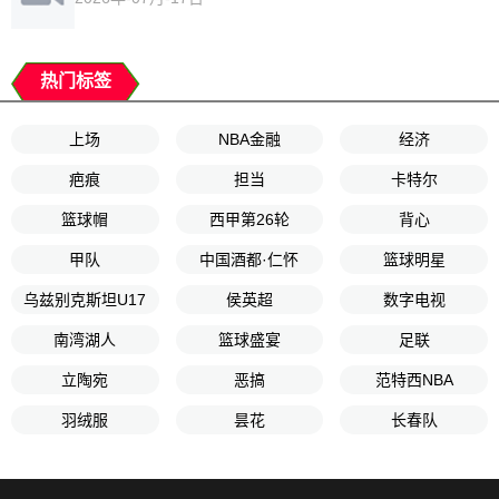
热门标签
上场
NBA金融
经济
疤痕
担当
卡特尔
篮球帽
西甲第26轮
背心
甲队
中国酒都·仁怀
篮球明星
乌兹别克斯坦U17
侯英超
数字电视
南湾湖人
篮球盛宴
足联
立陶宛
恶搞
范特西NBA
羽绒服
昙花
长春队