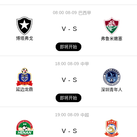
08:00
08-09
巴西甲
V
S
-
博塔弗戈
弗鲁米嫩塞
即将开始
18:00
08-09
中甲
V
S
-
延边龙鼎
深圳青年人
即将开始
19:00
08-09
中超
V
S
-