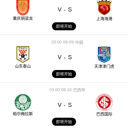
V
S
-
重庆铜梁龙
上海海港
即将开始
20:00
08-09
中超
V
S
-
山东泰山
天津津门虎
即将开始
03:00
08-10
巴西甲
V
S
-
帕尔梅拉斯
巴西国际
即将开始