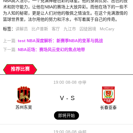
NBA高人法尔，一个充满神秘色彩的球星。他的身高优势、出色的技
术和防守能力，让他在NBA的赛场上大放异彩。而他在场下的一些不
为人知的秘密，更是让人们对他的敬佩之情油生。在这个充满激情的
篮球世界里，法尔用他的努力和汗水，书写着属于自己的传奇。
标签
：
讲解员
比卢普斯
客厅
九江市
囚徒困境
McCary
上一篇:
test NBA深度解析：新赛季NBA的变革与挑战
下一篇:
NBA近场：赛场风云变幻的焦点地带
推荐比赛
19:00
08-08
中甲
V
S
-
苏州东吴
长春亚泰
即将开始
19:00
08-08
中超