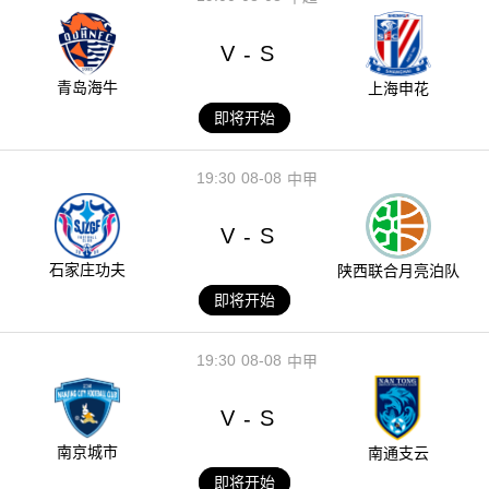
V
S
-
青岛海牛
上海申花
即将开始
19:30
08-08
中甲
V
S
-
石家庄功夫
陕西联合月亮泊队
即将开始
19:30
08-08
中甲
V
S
-
南京城市
南通支云
即将开始