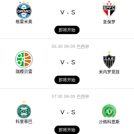
V
S
-
格雷米奥
圣保罗
即将开始
05:30
08-09
巴西甲
V
S
-
瑞模贝雷
米内罗竞技
即将开始
07:30
08-09
巴西甲
V
S
-
科里蒂巴
沙佩科恩斯
即将开始