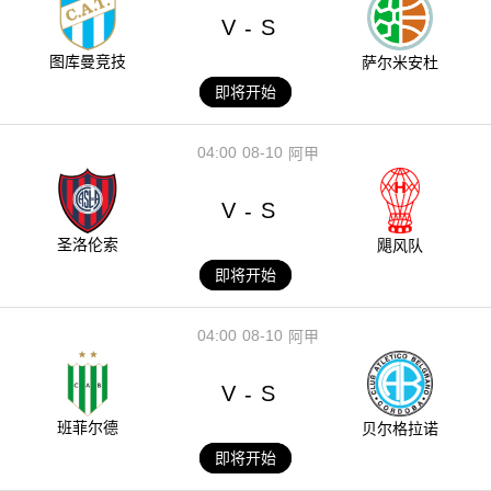
V
S
-
图库曼竞技
萨尔米安杜
即将开始
04:00
08-10
阿甲
V
S
-
圣洛伦索
飓风队
即将开始
04:00
08-10
阿甲
V
S
-
班菲尔德
贝尔格拉诺
即将开始