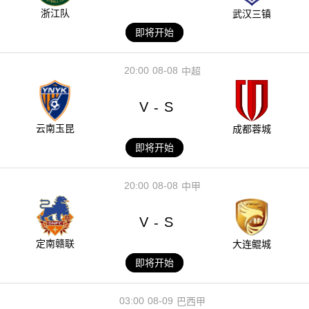
浙江队
武汉三镇
即将开始
20:00
08-08
中超
V
S
-
云南玉昆
成都蓉城
即将开始
20:00
08-08
中甲
V
S
-
定南赣联
大连鲲城
即将开始
03:00
08-09
巴西甲