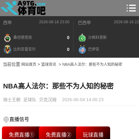
2026-08-16 23:00
2026-08-16 22
西甲
巴西甲
0
桑坦德竞技
沙佩科恩斯
0
比利亚雷亚尔
巴伊亚
当前位置:
>
>
网站首页
篮球资讯
NBA高人法尔：那些不为人知的秘密
NBA高人法尔：那些不为人知的秘密
骑士王朝
足球队
贝克汉姆
2026-06-04 14:00:23
直播信号
免费直播①
免费直播②
玩球直播