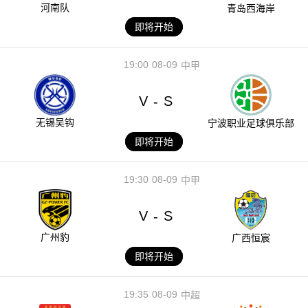
河南队
青岛西海岸
即将开始
19:00
08-09
中甲
V
S
-
无锡吴钩
宁波职业足球俱乐部
即将开始
19:30
08-09
中甲
V
S
-
广州豹
广西恒宸
即将开始
19:35
08-09
中超