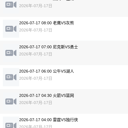
2026年-07月-17日
2026-07-17 08:00 老鹰VS灰熊
2026年-07月-17日
2026-07-17 07:00 尼克斯VS勇士
2026年-07月-17日
2026-07-17 06:00 公牛VS湖人
2026年-07月-17日
2026-07-17 04:30 火箭VS篮网
2026年-07月-17日
2026-07-17 04:00 雷霆VS独行侠
2026年-07月-17日