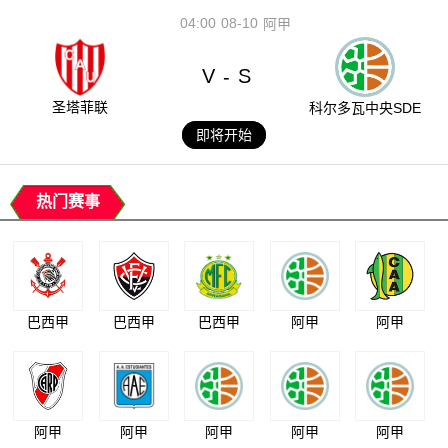
04:00
08-10
阿甲
V
S
-
圣塔菲联
科尔多瓦中央SDE
即将开始
热门赛事
巴西甲
巴西甲
巴西甲
阿甲
阿甲
阿甲
阿甲
阿甲
阿甲
阿甲