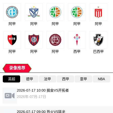
阿甲
阿甲
阿甲
阿甲
阿甲
阿甲
阿甲
阿甲
西甲
巴西甲
录像推荐
英超
德甲
法甲
西甲
意甲
NBA
2026-07-17 10:00 掘金VS开拓者
2026年-07月-17日
2026-07-17 09:00 热火VS猛龙