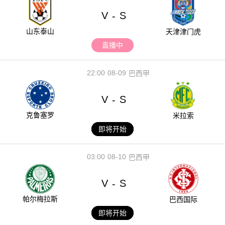
V
S
-
山东泰山
天津津门虎
直播中
22:00
08-09
巴西甲
V
S
-
克鲁塞罗
米拉索
即将开始
03:00
08-10
巴西甲
V
S
-
帕尔梅拉斯
巴西国际
即将开始