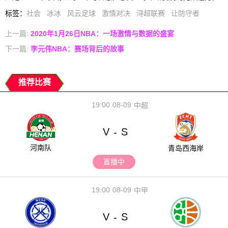
标签
：
社会
冰冰
风云足球
激情对决
浔超联赛
让防守者
上一篇:
2020年1月26日NBA：一场激情与数据的盛宴
下一篇:
李元伟NBA：赛场背后的故事
推荐比赛
19:00
08-09
中超
V
S
-
河南队
青岛西海岸
直播中
19:00
08-09
中甲
V
S
-