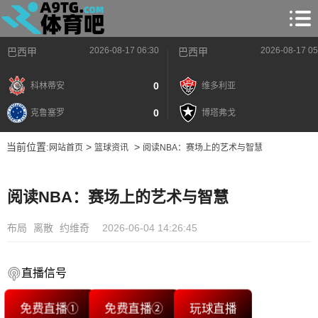
2026-08-17 06:30
2026-08-17 05
巴西甲
巴西甲
0
科林蒂安
维多利亚
0
克鲁塞罗
博塔弗戈
当前位置:
>
>
网站首页
篮球资讯
阅读NBA：赛场上的艺术与智慧
阅读NBA：赛场上的艺术与智慧
布局
离散
约维奇
2026-06-04 14:26:45
直播信号
免费直播①
免费直播②
玩球直播