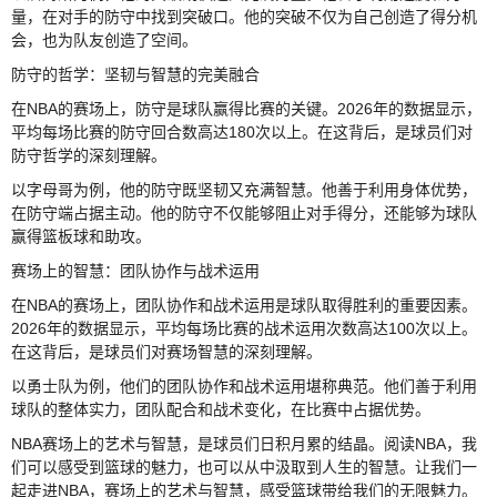
量，在对手的防守中找到突破口。他的突破不仅为自己创造了得分机
会，也为队友创造了空间。
防守的哲学：坚韧与智慧的完美融合
在NBA的赛场上，防守是球队赢得比赛的关键。2026年的数据显示，
平均每场比赛的防守回合数高达180次以上。在这背后，是球员们对
防守哲学的深刻理解。
以字母哥为例，他的防守既坚韧又充满智慧。他善于利用身体优势，
在防守端占据主动。他的防守不仅能够阻止对手得分，还能够为球队
赢得篮板球和助攻。
赛场上的智慧：团队协作与战术运用
在NBA的赛场上，团队协作和战术运用是球队取得胜利的重要因素。
2026年的数据显示，平均每场比赛的战术运用次数高达100次以上。
在这背后，是球员们对赛场智慧的深刻理解。
以勇士队为例，他们的团队协作和战术运用堪称典范。他们善于利用
球队的整体实力，团队配合和战术变化，在比赛中占据优势。
NBA赛场上的艺术与智慧，是球员们日积月累的结晶。阅读NBA，我
们可以感受到篮球的魅力，也可以从中汲取到人生的智慧。让我们一
起走进NBA，赛场上的艺术与智慧，感受篮球带给我们的无限魅力。