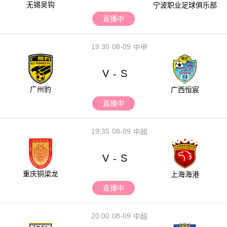
无锡吴钩
宁波职业足球俱乐部
直播中
19:30
08-09
中甲
V
S
-
广州豹
广西恒宸
直播中
19:35
08-09
中超
V
S
-
重庆铜梁龙
上海海港
直播中
20:00
08-09
中超