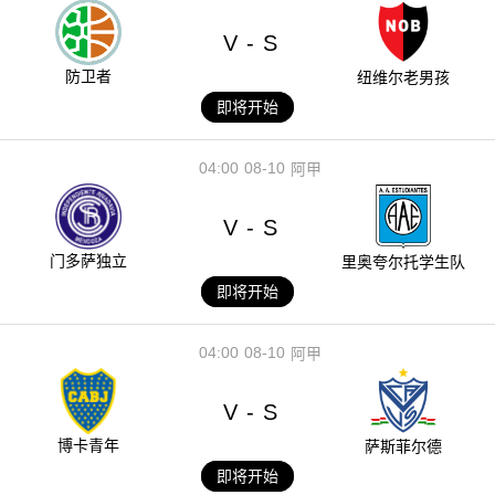
V
S
-
防卫者
纽维尔老男孩
即将开始
04:00
08-10
阿甲
V
S
-
门多萨独立
里奥夸尔托学生队
即将开始
04:00
08-10
阿甲
V
S
-
博卡青年
萨斯菲尔德
即将开始