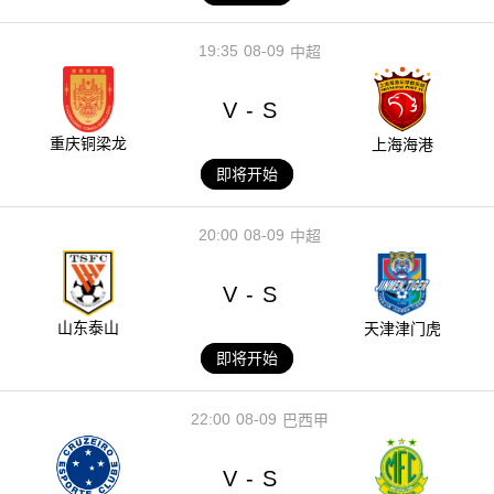
19:35
08-09
中超
V
S
-
重庆铜梁龙
上海海港
即将开始
20:00
08-09
中超
V
S
-
山东泰山
天津津门虎
即将开始
22:00
08-09
巴西甲
V
S
-