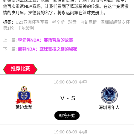
罗德曼的篮球生涯，就像一部传奇史诗，充满了激情与热血。如今，
他再次重返NBA赛场，让我们看到了篮球精神的传承。在这个充满激
情的岁月里，罗德曼的名字，将永远闪耀在篮球史册上。
标签
：
U23亚洲杯季军赛
考辛斯
球盘
乌甸尼斯
深圳街超贺岁杯
第1轮
卡尔波利
上一篇:
李元伟NBA：赛场背后的故事
下一篇:
超群NBA：篮球竞技之巅的秘密
推荐比赛
18:00
08-09
中甲
V
S
-
延边龙鼎
深圳青年人
即将开始
19:00
08-09
中超