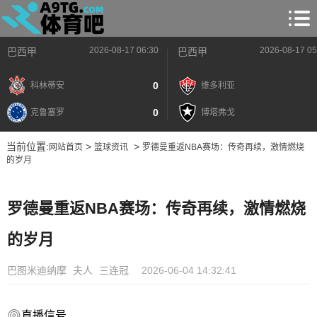
2026-08-17 06:30
2026-08-17 05
巴西甲
巴西甲
0
科林蒂安
维多利亚
0
克鲁塞罗
博塔弗戈
当前位置:
>
>
网站首页
篮球资讯
罗德曼重返NBA赛场：传奇再续，激情燃烧
的岁月
罗德曼重返NBA赛场：传奇再续，激情燃烧
的岁月
巴图米迪纳摩
夫人
三连冠
2026-06-04 14:32:41
直播信号