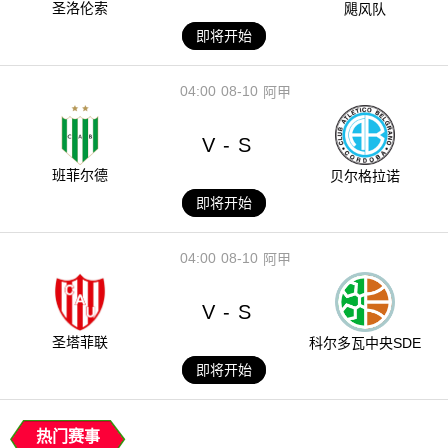
圣洛伦索
飓风队
即将开始
04:00
08-10
阿甲
V
S
-
班菲尔德
贝尔格拉诺
即将开始
04:00
08-10
阿甲
V
S
-
圣塔菲联
科尔多瓦中央SDE
即将开始
热门赛事