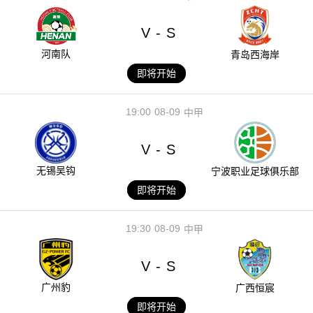
V
S
-
河南队
青岛西海岸
即将开始
19:00
08-09
中甲
V
S
-
无锡吴钩
宁波职业足球俱乐部
即将开始
19:30
08-09
中甲
V
S
-
广州豹
广西恒宸
即将开始