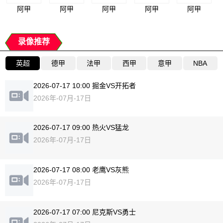
阿甲
阿甲
阿甲
阿甲
阿甲
录像推荐
英超
德甲
法甲
西甲
意甲
NBA
2026-07-17 10:00 掘金VS开拓者
2026年-07月-17日
2026-07-17 09:00 热火VS猛龙
2026年-07月-17日
2026-07-17 08:00 老鹰VS灰熊
2026年-07月-17日
2026-07-17 07:00 尼克斯VS勇士