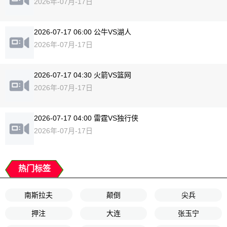
2026年-07月-17日
2026-07-17 06:00 公牛VS湖人
2026年-07月-17日
2026-07-17 04:30 火箭VS篮网
2026年-07月-17日
2026-07-17 04:00 雷霆VS独行侠
2026年-07月-17日
热门标签
南斯拉夫
颠倒
尖兵
押注
大连
张玉宁