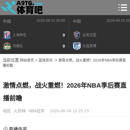
2026-08-15 20:00
2026-08-15 20
中超
中超
0
上海申花
云南玉昆
0
河南队
大连英博
当前位置:
>
>
网站首页
篮球资讯
激情点燃，战火重燃！2026年NBA季后赛直
播前瞻
激情点燃，战火重燃！2026年NBA季后赛直
播前瞻
地区
火药味
NBA冠军
2026-06-04 15:25:19
直播信号