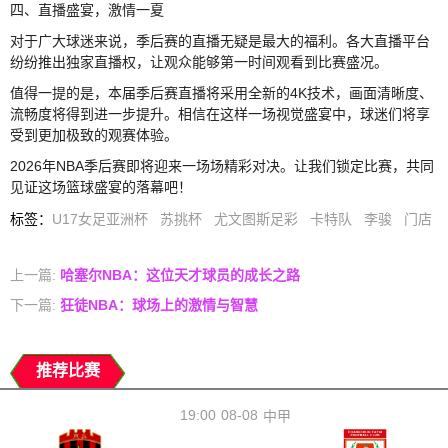
四、直播盛宴，激情一夏
对于广大球迷来说，季后赛的直播无疑是最大的福利。各大直播平台
纷纷推出独家直播权，让观众能够第一时间观看到比赛盛况。
值得一提的是，本届季后赛直播将采用全新的4K技术，画面清晰度、
流畅度将得到进一步提升。相信在这样一场视觉盛宴中，球迷们将享
受到更加极致的观赛体验。
2026年NBA季后赛即将迎来一场场精彩对决。让我们锁定比赛，共同
见证这场篮球盛宴的落幕吧！
标签
：
U17女足亚洲杯
苏挑杯
尤文图斯足彩
卡特队
李骏
门店
上一篇:
哈塞尔NBA：这位天才球员的成长之路
下一篇:
狂徒NBA：球场上的激情与智慧
推荐比赛
19:00
08-08
中甲