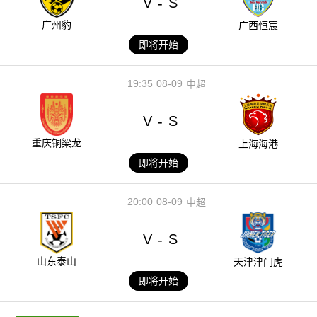
V
S
-
广州豹
广西恒宸
即将开始
19:35
08-09
中超
V
S
-
重庆铜梁龙
上海海港
即将开始
20:00
08-09
中超
V
S
-
山东泰山
天津津门虎
即将开始