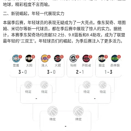
地球，精彩程度不言而喻。
二、新锐崛起，年轻一代展现实力
本届季后赛，年轻球员的表现无疑成为了一大亮点。像东契奇、塔图
姆、米切尔等新一代球员，都在季后赛中展现了惊人的实力。据统
计，本赛季东契奇场均贡献32.2分、9.8篮板和8.4助攻，成为了联盟
最年轻的“三双王”。年轻球员们的崛起，为季后赛注入了更多活力。