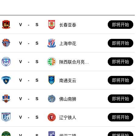
V
-
S
即将开始
长春亚泰
V
-
S
即将开始
上海申花
V
-
S
即将开始
陕西联合月亮泊
队
V
-
S
即将开始
南通支云
V
-
S
即将开始
佛山南狮
V
-
S
即将开始
辽宁铁人
V
-
S
即将开始
武汉三镇