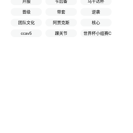
开服
卡后备
乌干达杯
晋级
带套
逆袭
团队文化
阿贾克斯
核心
ccav5
踝关节
世界杯小组赛C组第1轮