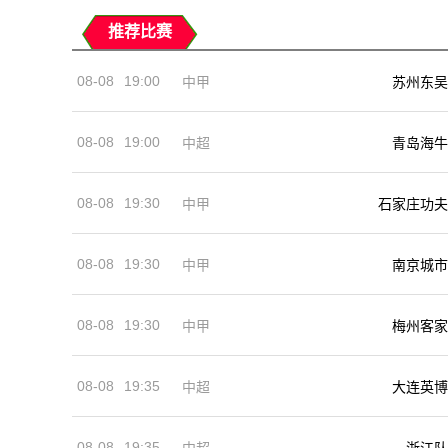
推荐比赛
08-08
19:00
中甲
苏州东吴
08-08
19:00
中超
青岛海牛
08-08
19:30
中甲
石家庄功夫
08-08
19:30
中甲
南京城市
08-08
19:30
中甲
梅州客家
08-08
19:35
中超
大连英博
08-08
19:35
中超
浙江队