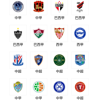
中甲
中甲
巴西甲
巴西甲
巴西甲
巴西甲
西甲
西甲
中超
中超
中超
中超
中甲
中甲
中甲
中超