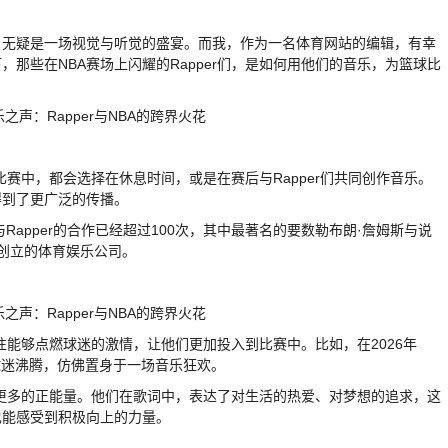
，无疑是一场视觉与听觉的盛宴。而我，作为一名体育网站的编辑，有幸
那些在NBA赛场上闪耀的Rapper们，是如何用他们的音乐，为篮球比
在比赛中，都会选择在休息时间，或是在赛后与Rapper们共同创作音乐。
得到了更广泛的传播。
Rapper的合作已经超过100次，其中最著名的要数勒布朗·詹姆斯与说
同创立的体育娱乐公司。
往往能够点燃球迷的激情，让他们更加投入到比赛中。比如，在2026年
时，全场球迷沸腾，仿佛置身于一场音乐狂欢。
了更多的正能量。他们在歌词中，表达了对生活的热爱、对梦想的追求，这
也能感受到积极向上的力量。