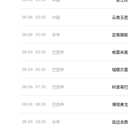
08-08
20:00
中超
云南玉昆
08-08
20:00
中甲
定南赣联
08-09
03:00
巴西甲
格雷米奥
08-09
05:30
巴西甲
瑞模贝雷
08-09
07:30
巴西甲
科里蒂巴
08-09
08:00
巴西甲
博塔弗戈
08-09
18:00
中甲
延边龙鼎