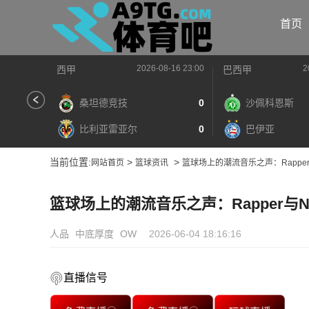
首页
2026-08-16 23:00
2
西甲
巴西甲
桑坦德竞技
0
沙佩科恩斯
比利亚雷亚尔
0
巴伊亚
当前位置:
>
>
网站首页
篮球资讯
篮球场上的潮流音乐之声：Rappe
篮球场上的潮流音乐之声：Rapper与
人品
中底厚度
OW
2026-06-04 18:16:16
直播信号