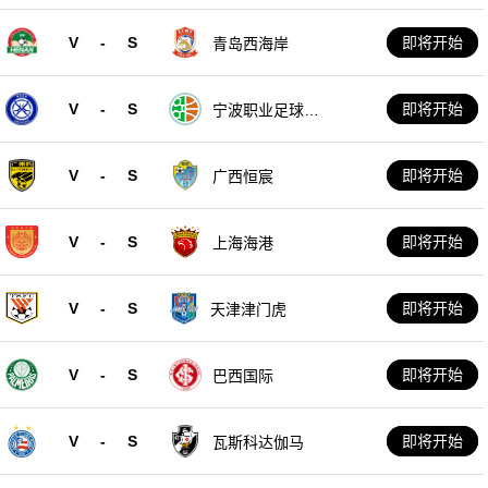
V
-
S
即将开始
青岛西海岸
V
-
S
即将开始
宁波职业足球俱
乐部
V
-
S
即将开始
广西恒宸
V
-
S
即将开始
上海海港
V
-
S
即将开始
天津津门虎
V
-
S
即将开始
巴西国际
V
-
S
即将开始
瓦斯科达伽马