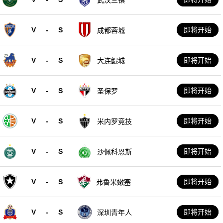
V
-
S
即将开始
成都蓉城
V
-
S
即将开始
大连鲲城
V
-
S
即将开始
圣保罗
V
-
S
即将开始
米内罗竞技
V
-
S
即将开始
沙佩科恩斯
V
-
S
即将开始
弗鲁米嫩塞
V
-
S
即将开始
深圳青年人