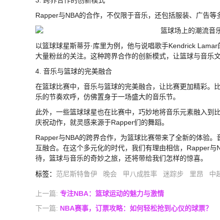
Rapper与NBA的合作，不仅限于音乐，还包括服装、广
以篮球球星斯蒂芬·库里为例，他与说唱歌手Kendrick L
大量粉丝的关注。这种跨界合作的创新模式，让篮球与音乐
4. 音乐与篮球的完美融合
在篮球比赛中，音乐与篮球的完美融合，让比赛更加精彩。比如，
乐的节奏欢呼，仿佛置身于一场盛大的音乐节。
此外，一些篮球球星也在比赛中，巧妙地将音乐元素融入到比赛
庆祝动作，就灵感来源于Rapper们的舞蹈。
Rapper与NBA的跨界合作，为篮球比赛带来了全新的体
互融合。在这个多元化的时代，我们有理由相信，Rapper
待，篮球与音乐的奇妙之旅，还将带给我们怎样的惊喜。
标签
：
范尼斯特鲁伊
晚会
甲八成胜率
迷踪步
里昂
中
上一篇:
专注NBA：篮球运动的魅力与激情
下一篇:
NBA赛事，订票攻略：如何轻松抢到心仪的球票？