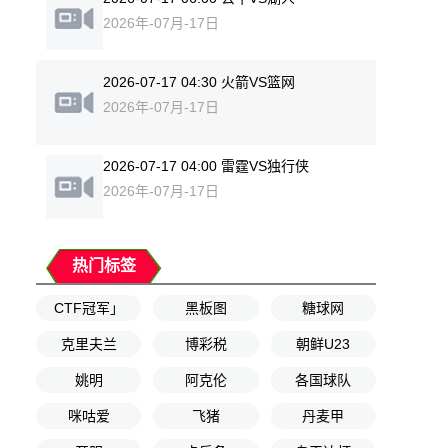
2026年-07月-17日
2026-07-17 04:30 火箭VS篮网
2026年-07月-17日
2026-07-17 04:00 雷霆VS独行侠
2026年-07月-17日
热门标签
CTF冠军」
黑板图
糖球网
克里夫兰
博彩税
朝鲜U23
姚明
阿克伦
各国球队
咪咕爱
飞猪
丹麦甲