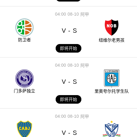
04:00
08-10
阿甲
V
S
-
防卫者
纽维尔老男孩
即将开始
04:00
08-10
阿甲
V
S
-
门多萨独立
里奥夸尔托学生队
即将开始
04:00
08-10
阿甲
V
S
-