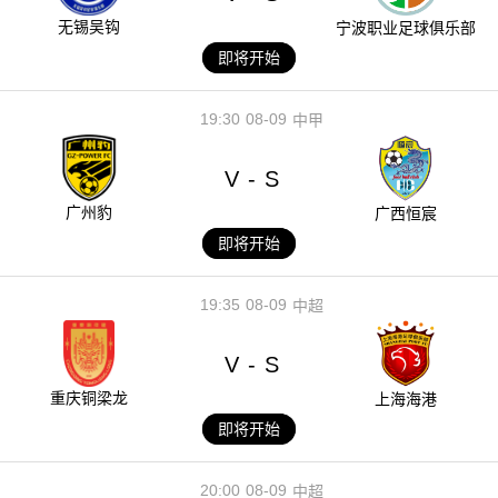
无锡吴钩
宁波职业足球俱乐部
即将开始
19:30
08-09
中甲
V
S
-
广州豹
广西恒宸
即将开始
19:35
08-09
中超
V
S
-
重庆铜梁龙
上海海港
即将开始
20:00
08-09
中超