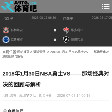
2026-08-17 06:30
2026-08-17 05
巴西甲
巴西甲
0
科林蒂安
维多利亚
0
克鲁塞罗
博塔弗戈
当前位置:
>
>
网站首页
篮球资讯
2018年1月30日NBA勇士VS——那场经典对
决的回顾与解析
2018年1月30日NBA勇士VS——那场经典对
决的回顾与解析
羽毛球界
深圳梦之队
紫金王朝
2026-07-08 14:00:16
直播信号