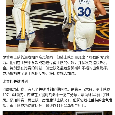
尽管勇士队的进攻如同疾风骤雨，但骑士队却展现出了顽强的防守能
力。他们在比赛中多次成功逼停勇士队的进攻，并多次制造快攻机
会。特别是在比赛的时刻，骑士队依靠着詹姆斯和乐福的出色发挥，
成功抵挡住了勇士队的反扑，将比赛拖入加时。
比赛的关键时刻
回顾那场比赛，有几个关键时刻值得回味。是第三节末段，勇士队以
107-104领先，库里在关键时刻命中一记三分球，帮助球队稳住了胜
局。是加时赛，勇士队一度落后骑士队5分，但凭借着杜兰特的出色发
挥，勇士队成功逆转比分，最终以119-113战胜对手。