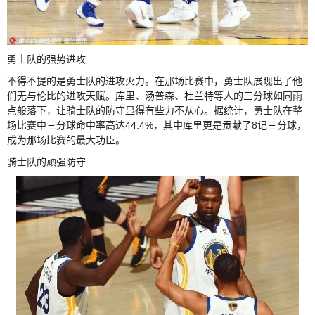
勇士队的强势进攻
不得不提的是勇士队的进攻火力。在那场比赛中，勇士队展现出了他
们无与伦比的进攻天赋。库里、汤普森、杜兰特等人的三分球如同雨
点般落下，让骑士队的防守显得有些力不从心。据统计，勇士队在整
场比赛中三分球命中率高达44.4%，其中库里更是贡献了8记三分球，
成为那场比赛的最大功臣。
骑士队的顽强防守