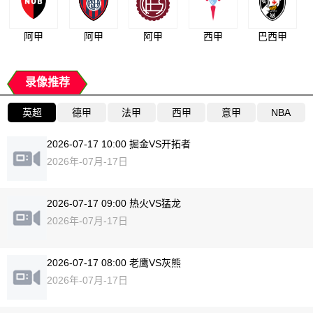
阿甲
阿甲
阿甲
西甲
巴西甲
录像推荐
英超
德甲
法甲
西甲
意甲
NBA
2026-07-17 10:00 掘金VS开拓者
2026年-07月-17日
2026-07-17 09:00 热火VS猛龙
2026年-07月-17日
2026-07-17 08:00 老鹰VS灰熊
2026年-07月-17日