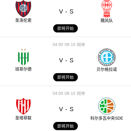
V
S
-
圣洛伦索
飓风队
即将开始
04:00
08-10
阿甲
V
S
-
班菲尔德
贝尔格拉诺
即将开始
04:00
08-10
阿甲
V
S
-
圣塔菲联
科尔多瓦中央SDE
即将开始