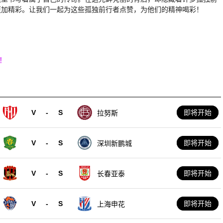
更加精彩。让我们一起为这些孤独前行者点赞，为他们的精神喝彩！
！
V
-
S
即将开始
拉努斯
V
-
S
即将开始
深圳新鹏城
V
-
S
即将开始
长春亚泰
V
-
S
即将开始
上海申花