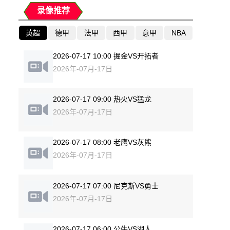
录像推荐
英超
德甲
法甲
西甲
意甲
NBA
2026-07-17 10:00 掘金VS开拓者
2026年-07月-17日
2026-07-17 09:00 热火VS猛龙
2026年-07月-17日
2026-07-17 08:00 老鹰VS灰熊
2026年-07月-17日
2026-07-17 07:00 尼克斯VS勇士
2026年-07月-17日
2026-07-17 06:00 公牛VS湖人