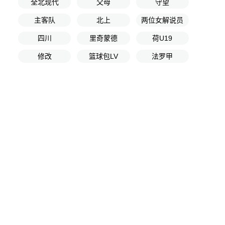
全北现代
父母
守望
主客队
北上
两位女解说员
四川
里奇蒙德
荷U19
修改
篮球包LV
法罗甲