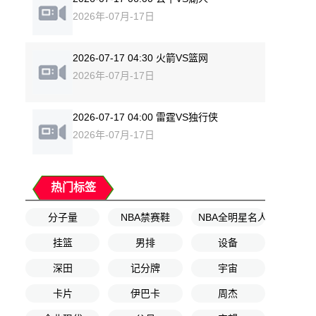
2026年-07月-17日
2026-07-17 04:30 火箭VS篮网
2026年-07月-17日
2026-07-17 04:00 雷霆VS独行侠
2026年-07月-17日
热门标签
分子量
NBA禁赛鞋
NBA全明星名人赛
挂篮
男排
设备
深田
记分牌
宇宙
卡片
伊巴卡
周杰