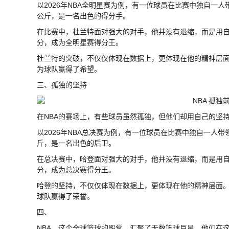
以2026年NBA全明星赛为例，有一位球员在比赛中独自一人
公斤，是一名出色的得分手。
在比赛中，杜兰特面对强大的对手，他并没有退缩，而是用自
分，成为全明星赛得分王。
杜兰特的突破，不仅仅体现在数据上，更体现在他的精神层
为球队赢得了希望。
三、孤独的坚持
在NBA的赛场上，有些球员虽然孤独，但他们却用自己的坚
以2026年NBA总决赛为例，有一位球员在比赛中独自一人带
斤，是一名出色的后卫。
在总决赛中，哈登面对强大的对手，他并没有退缩，而是用自
分，成为总决赛得分王。
哈登的坚持，不仅仅体现在数据上，更体现在他的精神层面
球队赢得了荣誉。
四、
NBA，这个全球篮球的殿堂，汇聚了无数篮球巨星，他们在