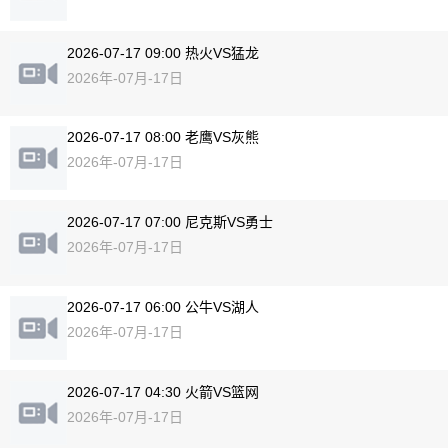
2026-07-17 09:00 热火VS猛龙
2026年-07月-17日
2026-07-17 08:00 老鹰VS灰熊
2026年-07月-17日
2026-07-17 07:00 尼克斯VS勇士
2026年-07月-17日
2026-07-17 06:00 公牛VS湖人
2026年-07月-17日
2026-07-17 04:30 火箭VS篮网
2026年-07月-17日