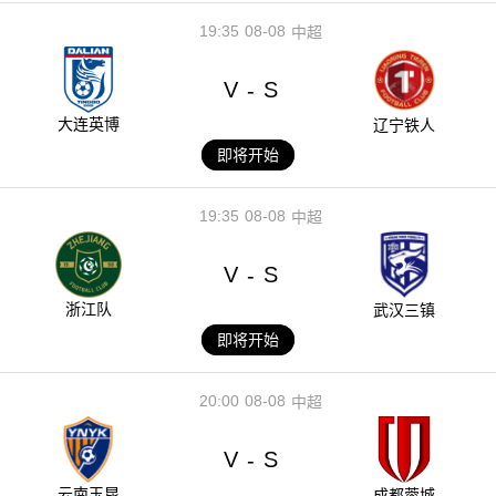
19:35
08-08
中超
V
S
-
大连英博
辽宁铁人
即将开始
19:35
08-08
中超
V
S
-
浙江队
武汉三镇
即将开始
20:00
08-08
中超
V
S
-
云南玉昆
成都蓉城