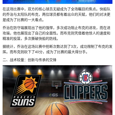
在这场比赛中，双方的核心球员无疑成为了全场瞩目的焦点。快船队
的乔治与太阳队的布克，两位球员都有着出众的天赋，他们的对决更
是成为了比赛的一大看点。
乔治在防守端展现出了他的强悍，多次成功阻止布克的进攻，而在进
攻端，他也展现出了自己的全面性。而布克则凭借着他惊人的速度和
精准的投篮，多次撕破快船的防线。
据统计，乔治在这场比赛中抢断次数达到了3次，成功限制了布克的发
挥。而布克则砍下了40分，成为了比赛的最大得分手。
二、战术较量：创新与传承的交锋