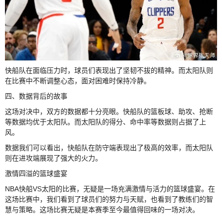
快船队在面临压力时，球员们表现出了坚韧不拔的精神。而太阳队则
在比赛中不断调整心态，面对困难时保持冷静。
四、数据背后的故事
这场对决中，双方的数据都十分亮眼。快船队的篮板球、助攻、抢断
等数据均优于太阳队。而太阳队的得分、命中率等数据则占据了上
风。
数据我们可以看出，快船队在防守端表现出了极高的效率，而太阳队
则在进攻端展现了强大的火力。
激情四溢的篮球盛宴
NBA快船VS太阳的比赛，无疑是一场充满激情与活力的篮球盛宴。在
这场比赛中，我们看到了球员们的努力与天赋，也看到了教练们的智
慧与策略。这场比赛无疑是本赛季至今最值得回味的一场对决。