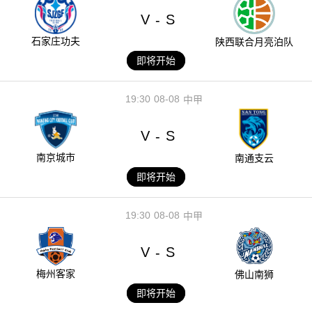
V
S
-
石家庄功夫
陕西联合月亮泊队
即将开始
19:30
08-08
中甲
V
S
-
南京城市
南通支云
即将开始
19:30
08-08
中甲
V
S
-
梅州客家
佛山南狮
即将开始