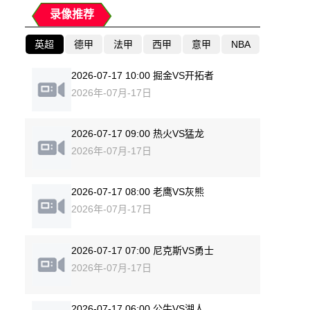
录像推荐
英超
德甲
法甲
西甲
意甲
NBA
2026-07-17 10:00 掘金VS开拓者
2026年-07月-17日
2026-07-17 09:00 热火VS猛龙
2026年-07月-17日
2026-07-17 08:00 老鹰VS灰熊
2026年-07月-17日
2026-07-17 07:00 尼克斯VS勇士
2026年-07月-17日
2026-07-17 06:00 公牛VS湖人