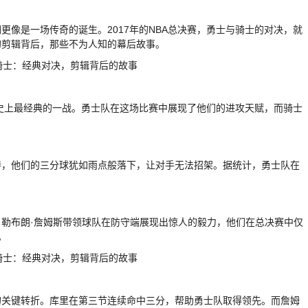
像是一场传奇的诞生。2017年的NBA总决赛，勇士与骑士的对决，就
的剪辑背后，那些不为人知的幕后故事。
是史上最经典的一战。勇士队在这场比赛中展现了他们的进攻天赋，而骑士
特，他们的三分球犹如雨点般落下，让对手无法招架。据统计，勇士队在
勒布朗·詹姆斯带领球队在防守端展现出惊人的毅力，他们在总决赛中仅
。
的关键转折。库里在第三节连续命中三分，帮助勇士队取得领先。而詹姆