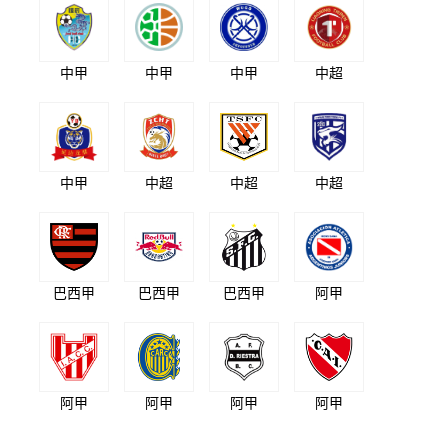
中甲
中甲
中甲
中超
中甲
中超
中超
中超
巴西甲
巴西甲
巴西甲
阿甲
阿甲
阿甲
阿甲
阿甲