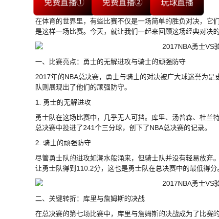
免费直播①
免费直播②
玩球直播
在体育的世界里，有些比赛不仅是一场简单的胜负对决，它们更
是这样一场比赛。今天，就让我们一起来回顾这场经典对决
一、比赛亮点：勇士的无解进攻与骑士的顽强防守
2017年的NBA总决赛，勇士与骑士的对决被广大球迷誉为
队则展现出了他们的顽强防守。
1. 勇士的无解进攻
勇士队在这场比赛中，几乎无人可挡。库里、汤普森、杜兰
总决赛中投进了241个三分球，创下了NBA总决赛的记录。
2. 骑士的顽强防守
尽管勇士队的进攻如潮水般涌来，但骑士队并没有轻易放弃。
让勇士队得到110.2分，这也是勇士队在总决赛中的最低得分
二、关键转折：库里与詹姆斯的决战
在总决赛的第七场比赛中，库里与詹姆斯的决战成为了比赛