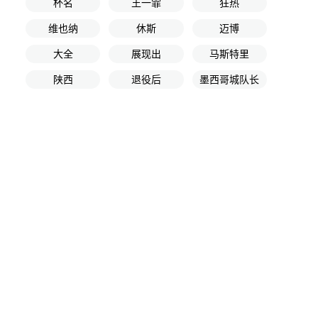
杯名
王一霏
狂热
维也纳
休斯
迈博
大全
展现出
马斯特里
陕西
退役后
墨西哥城队长