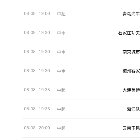
08-08
19:00
中超
青岛海牛
08-08
19:30
中甲
石家庄功夫
08-08
19:30
中甲
南京城市
08-08
19:30
中甲
梅州客家
08-08
19:35
中超
大连英博
08-08
19:35
中超
浙江队
08-08
20:00
中超
云南玉昆