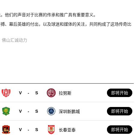
法。他们的声音对于比赛的传承和推广具有重要意义。
拼搏、幕后英雄的付出，以及球迷和媒体的关注，共同构成了这场传奇比
佛山汇诚动力
V
-
S
即将开始
拉努斯
V
-
S
即将开始
深圳新鹏城
V
-
S
即将开始
长春亚泰