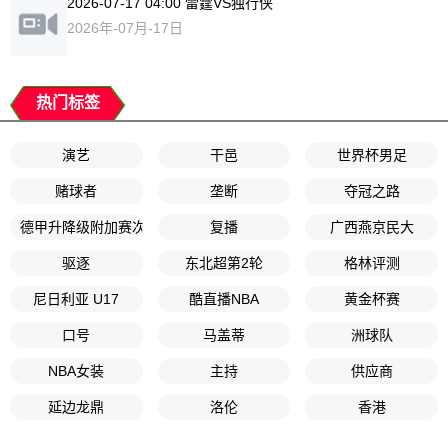
2026-07-17 04:00 雷霆VS独行侠
2026年-07月-17日
热门标签
演艺
干邑
世界杯男足
赌球者
垄断
夺冠之路
德甲升降级附加赛次回合
复播
广西燕京民大
驱逐
东北超第2轮
格林评测
尼日利亚 U17
酷直播NBA
黄金杯赛
口号
马盖蒂
洲球队
NBA女装
主持
供应商
延边龙鼎
洛伦
香港