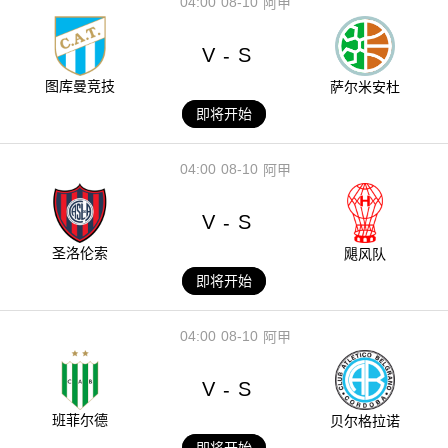
04:00
08-10
阿甲
V
S
-
图库曼竞技
萨尔米安杜
即将开始
04:00
08-10
阿甲
V
S
-
圣洛伦索
飓风队
即将开始
04:00
08-10
阿甲
V
S
-
班菲尔德
贝尔格拉诺
即将开始