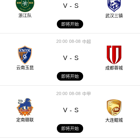
V
S
-
浙江队
武汉三镇
即将开始
20:00
08-08
中超
V
S
-
云南玉昆
成都蓉城
即将开始
20:00
08-08
中甲
V
S
-
定南赣联
大连鲲城
即将开始