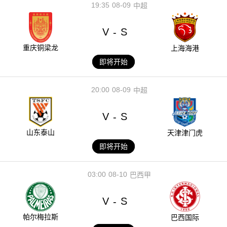
19:35
08-09
中超
V
S
-
重庆铜梁龙
上海海港
即将开始
20:00
08-09
中超
V
S
-
山东泰山
天津津门虎
即将开始
03:00
08-10
巴西甲
V
S
-
帕尔梅拉斯
巴西国际