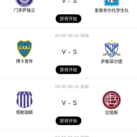
V
S
-
门多萨独立
里奥夸尔托学生队
即将开始
04:00
08-10
阿甲
V
S
-
博卡青年
萨斯菲尔德
即将开始
04:00
08-10
阿甲
V
S
-
塔勒瑞斯
拉努斯
即将开始