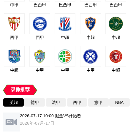
中甲
巴西甲
巴西甲
巴西甲
巴西甲
西甲
西甲
中超
中超
中超
中超
中甲
中甲
中甲
中超
录像推荐
英超
德甲
法甲
西甲
意甲
NBA
2026-07-17 10:00 掘金VS开拓者
2026年-07月-17日