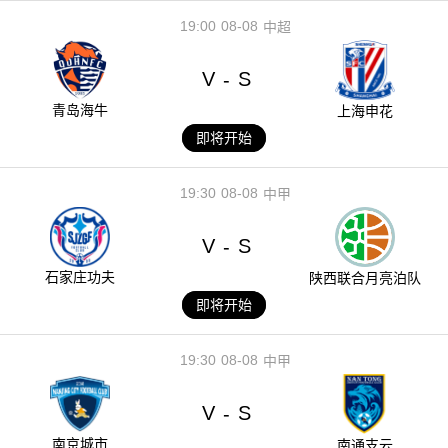
19:00
08-08
中超
V
S
-
青岛海牛
上海申花
即将开始
19:30
08-08
中甲
V
S
-
石家庄功夫
陕西联合月亮泊队
即将开始
19:30
08-08
中甲
V
S
-
南京城市
南通支云