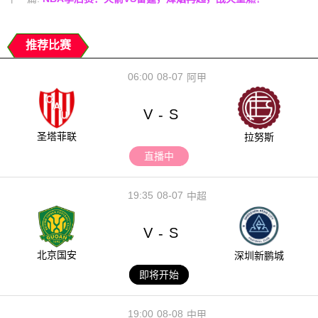
推荐比赛
06:00
08-07
阿甲
V
S
-
圣塔菲联
拉努斯
直播中
19:35
08-07
中超
V
S
-
北京国安
深圳新鹏城
即将开始
19:00
08-08
中甲