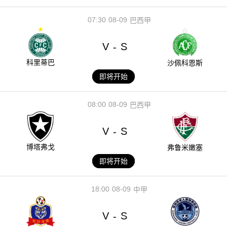
07:30
08-09
巴西甲
V
S
-
科里蒂巴
沙佩科恩斯
即将开始
08:00
08-09
巴西甲
V
S
-
博塔弗戈
弗鲁米嫩塞
即将开始
18:00
08-09
中甲
V
S
-