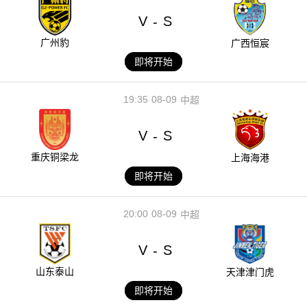
V
S
-
广州豹
广西恒宸
即将开始
19:35
08-09
中超
V
S
-
重庆铜梁龙
上海海港
即将开始
20:00
08-09
中超
V
S
-
山东泰山
天津津门虎
即将开始