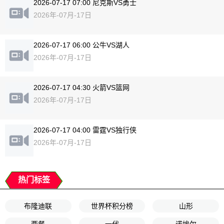
2026-07-17 07:00 尼克斯VS勇士
2026年-07月-17日
2026-07-17 06:00 公牛VS湖人
2026年-07月-17日
2026-07-17 04:30 火箭VS篮网
2026年-07月-17日
2026-07-17 04:00 雷霆VS独行侠
2026年-07月-17日
热门标签
布隆迪联
世界杯积分榜
山形