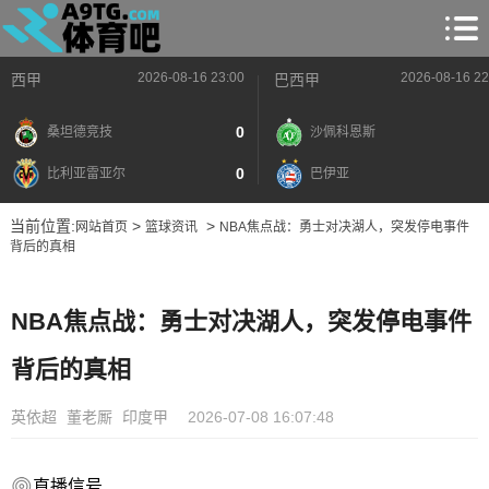
2026-08-16 23:00
2026-08-16 22
西甲
巴西甲
0
桑坦德竞技
沙佩科恩斯
0
比利亚雷亚尔
巴伊亚
当前位置:
>
>
网站首页
篮球资讯
NBA焦点战：勇士对决湖人，突发停电事件
背后的真相
NBA焦点战：勇士对决湖人，突发停电事件
背后的真相
英依超
董老厮
印度甲
2026-07-08 16:07:48
直播信号