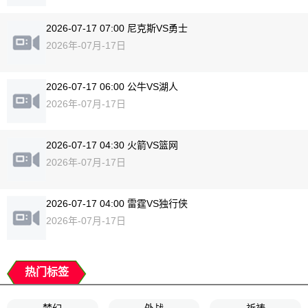
2026-07-17 07:00 尼克斯VS勇士
2026年-07月-17日
2026-07-17 06:00 公牛VS湖人
2026年-07月-17日
2026-07-17 04:30 火箭VS篮网
2026年-07月-17日
2026-07-17 04:00 雷霆VS独行侠
2026年-07月-17日
热门标签