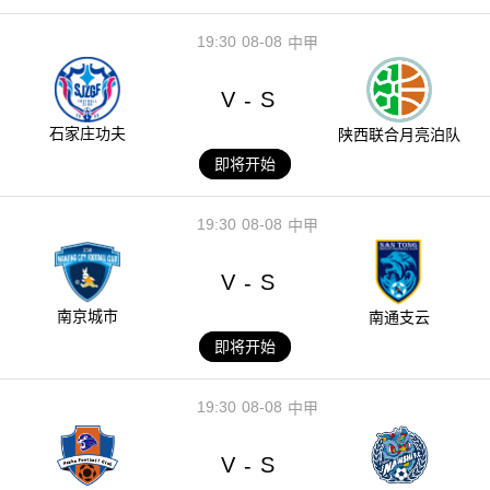
19:30
08-08
中甲
V
S
-
石家庄功夫
陕西联合月亮泊队
即将开始
19:30
08-08
中甲
V
S
-
南京城市
南通支云
即将开始
19:30
08-08
中甲
V
S
-