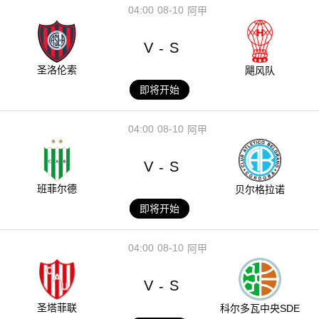
04:00
08-10
阿甲
V
S
-
圣洛伦索
飓风队
即将开始
04:00
08-10
阿甲
V
S
-
班菲尔德
贝尔格拉诺
即将开始
04:00
08-10
阿甲
V
S
-
圣塔菲联
科尔多瓦中央SDE