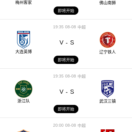
梅州客家
佛山南狮
即将开始
19:35
08-08
中超
V
S
-
大连英博
辽宁铁人
即将开始
19:35
08-08
中超
V
S
-
浙江队
武汉三镇
即将开始
20:00
08-08
中超