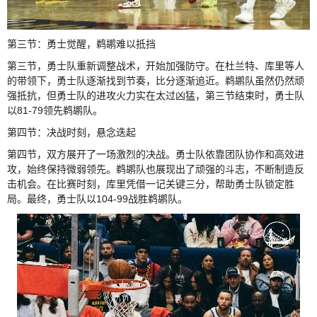
第三节：勇士觉醒，鹈鹕难以抵挡
第三节，勇士队重新调整战术，开始加强防守。在杜兰特、库里等人
的带领下，勇士队逐渐找到节奏，比分逐渐追近。鹈鹕队虽然仍然顽
强抵抗，但勇士队的进攻火力实在太过凶猛，第三节结束时，勇士队
以81-79领先鹈鹕队。
第四节：决战时刻，悬念迭起
第四节，双方展开了一场激烈的决战。勇士队依靠团队协作和高效进
攻，始终保持微弱领先。鹈鹕队也展现出了顽强的斗志，不断制造反
击机会。在比赛时刻，库里凭借一记关键三分，帮助勇士队锁定胜
局。最终，勇士队以104-99战胜鹈鹕队。