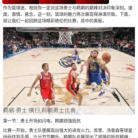
作为篮球迷，相信你一定对这场勇士与鹈鹕的巅峰对决印象深刻。速
度、激情、悬念，这一刻，篮球的魅力再次展现得淋漓尽致。下面，
就让我们一起回顾这场精彩绝伦的比赛，其中的奥秘。
第一节：勇士开场如闪电，鹈鹕顽强抵抗
比赛一开始，勇士队便展现出强大的进攻火力。库里、汤普森等球星
纷纷找到手感，比分节节攀升。鹈鹕队也展现出了顽强的抵抗精神，