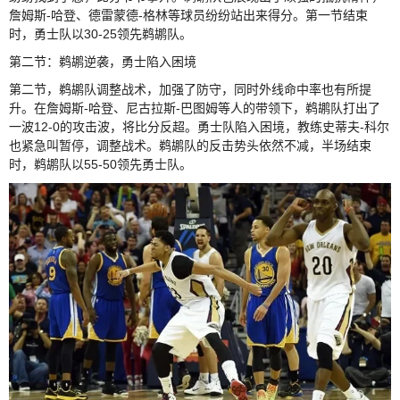
詹姆斯-哈登、德雷蒙德-格林等球员纷纷站出来得分。第一节结束
时，勇士队以30-25领先鹈鹕队。
第二节：鹈鹕逆袭，勇士陷入困境
第二节，鹈鹕队调整战术，加强了防守，同时外线命中率也有所提
升。在詹姆斯-哈登、尼古拉斯-巴图姆等人的带领下，鹈鹕队打出了
一波12-0的攻击波，将比分反超。勇士队陷入困境，教练史蒂夫-科尔
也紧急叫暂停，调整战术。鹈鹕队的反击势头依然不减，半场结束
时，鹈鹕队以55-50领先勇士队。