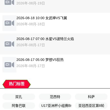
2026年-08月-19日
2026-08-18 10:00 女武神VS飞翼
2026年-08月-18日
2026-08-17 07:00 水星VS波特兰火焰
2026年-08月-17日
2026-08-17 05:00 梦想VS狂热
2026年-08月-17日
热门标签
双孔
范西特
科萨
阿鲁巴联
U17亚洲杯小组赛B组第2轮
亚冠西亚区第8轮