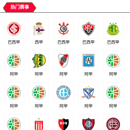
热门赛事
巴西甲
西甲
巴西甲
巴西甲
巴西甲
阿甲
阿甲
阿甲
阿甲
阿甲
阿甲
阿甲
阿甲
阿甲
阿甲