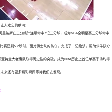
个让人难忘的瞬间：
赛上，阿里纳斯在三分线外连续命中7记三分球，成为NBA全明星赛三分球命中
，乔丹在比赛还剩5.2秒时，面对爵士队的防守，完成了一记绝杀，帮助公牛队夺
特雷·杨带领亚特兰大老鹰队取得历史性的突破，成为NBA历史上首位单赛季场均得
，未来还有更多精彩瞬间等待我们去发现。
战