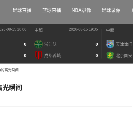
足球直播
篮球直播
NBA录像
足球录像
026-08-15 20:00
2026-08-15 19:35
中超
中超
0
浙江队
0
天津津门
0
成都蓉城
0
北京国安
赛场的高光瞬间
高光瞬间