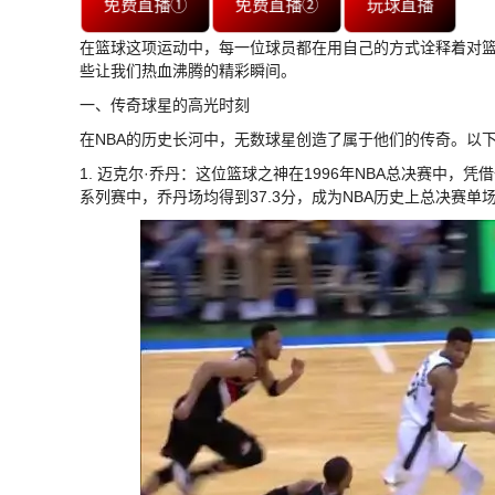
免费直播①
免费直播②
玩球直播
在篮球这项运动中，每一位球员都在用自己的方式诠释着对篮
些让我们热血沸腾的精彩瞬间。
一、传奇球星的高光时刻
在NBA的历史长河中，无数球星创造了属于他们的传奇。以
1. 迈克尔·乔丹：这位篮球之神在1996年NBA总决赛中
系列赛中，乔丹场均得到37.3分，成为NBA历史上总决赛单