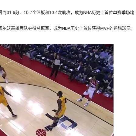
得到31.6分、10.7个篮板和10.4次助攻，成为NBA历史上首位单赛季场均
博带领密尔沃基雄鹿队夺得总冠军，成为NBA历史上首位获得MVP的希腊球员。