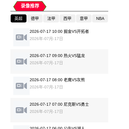
录像推荐
英超
德甲
法甲
西甲
意甲
NBA
2026-07-17 10:00 掘金VS开拓者
2026年-07月-17日
2026-07-17 09:00 热火VS猛龙
2026年-07月-17日
2026-07-17 08:00 老鹰VS灰熊
2026年-07月-17日
2026-07-17 07:00 尼克斯VS勇士
2026年-07月-17日
2026-07-17 06:00 公牛VS湖人