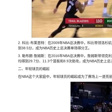
2. 科比·布莱恩特：在2009年NBA总决赛中，科比带领
到38.5分，成为NBA历史上总决赛单场得分王。
3. 勒布朗·詹姆斯：在2016年NBA总决赛中，詹姆斯带
均得到29.7分、11.3个篮板和8.9次助攻，成为NBA历史
二、年轻球员的崛起
在NBA这个大家庭中，年轻球员的崛起成为了赛场上一道亮