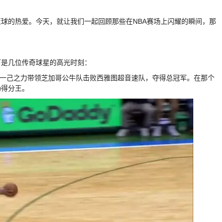
球的热爱。今天，就让我们一起回顾那些在NBA赛场上闪耀的瞬间，那
下是几位传奇球星的高光时刻：
，凭借一己之力带领芝加哥公牛队击败西雅图超音速队，夺得总冠军。在那个
场得分王。