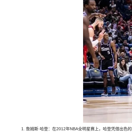
1. 詹姆斯·哈登：在2012年NBA全明星赛上，哈登凭借出