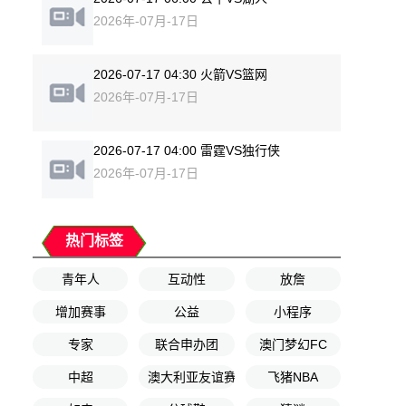
2026年-07月-17日
2026-07-17 04:30 火箭VS篮网
2026年-07月-17日
2026-07-17 04:00 雷霆VS独行侠
2026年-07月-17日
热门标签
青年人
互动性
放詹
增加赛事
公益
小程序
专家
联合申办团
澳门梦幻FC
中超
澳大利亚友谊赛
飞猪NBA