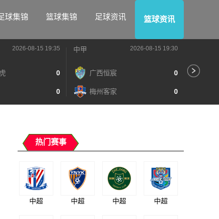
足球集锦
篮球集锦
足球资讯
篮球资讯
2026-08-15 19:35
2026-08-15 19:30
中甲
中甲
虎
0
广西恒宸
0
陕
0
梅州客家
0
长
热门赛事
中超
中超
中超
中超