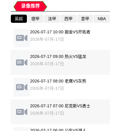
录像推荐
英超
德甲
法甲
西甲
意甲
NBA
2026-07-17 10:00 掘金VS开拓者
2026年-07月-17日
2026-07-17 09:00 热火VS猛龙
2026年-07月-17日
2026-07-17 08:00 老鹰VS灰熊
2026年-07月-17日
2026-07-17 07:00 尼克斯VS勇士
2026年-07月-17日
2026-07-17 06:00 公牛VS湖人