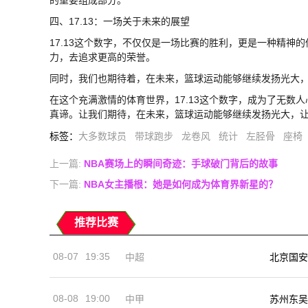
四、17.13：一场关于未来的展望
17.13这个数字，不仅仅是一场比赛的胜利，更是一种精
力，去追求更高的荣誉。
同时，我们也期待着，在未来，篮球运动能够继续发扬光大
在这个充满激情的体育世界，17.13这个数字，成为了无
真谛。让我们期待，在未来，篮球运动能够继续发扬光大，
标签
：
大多数球员
带球跑步
龙卷风
统计
左胫骨
座椅
上一篇:
NBA赛场上的瞬间奇迹：手球破门背后的故事
下一篇:
NBA女主播根：她是如何成为体育界新星的？
推荐比赛
08-07
19:35
中超
北京国安
08-08
19:00
中甲
苏州东吴