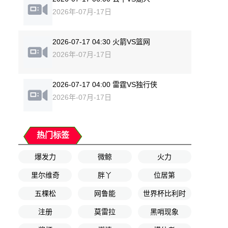
2026年-07月-17日
2026-07-17 04:30 火箭VS篮网
2026年-07月-17日
2026-07-17 04:00 雷霆VS独行侠
2026年-07月-17日
热门标签
爆发力
微鲸
火力
里尔维奇
胖丫
位居第
五棵松
网鲁能
世界杯比利时
注册
莫雷拉
黑哨现象