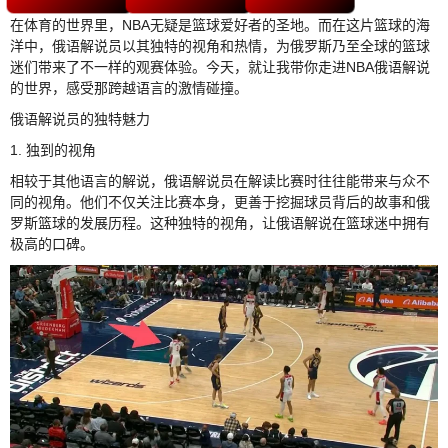
在体育的世界里，NBA无疑是篮球爱好者的圣地。而在这片篮球的海
洋中，俄语解说员以其独特的视角和热情，为俄罗斯乃至全球的篮球
迷们带来了不一样的观赛体验。今天，就让我带你走进NBA俄语解说
的世界，感受那跨越语言的激情碰撞。
俄语解说员的独特魅力
1. 独到的视角
相较于其他语言的解说，俄语解说员在解读比赛时往往能带来与众不
同的视角。他们不仅关注比赛本身，更善于挖掘球员背后的故事和俄
罗斯篮球的发展历程。这种独特的视角，让俄语解说在篮球迷中拥有
极高的口碑。