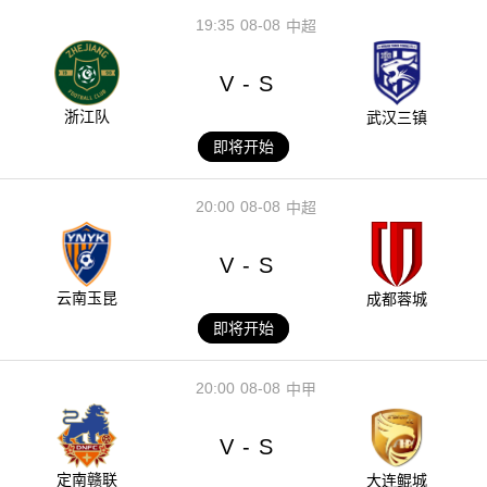
19:35
08-08
中超
V
S
-
浙江队
武汉三镇
即将开始
20:00
08-08
中超
V
S
-
云南玉昆
成都蓉城
即将开始
20:00
08-08
中甲
V
S
-
定南赣联
大连鲲城