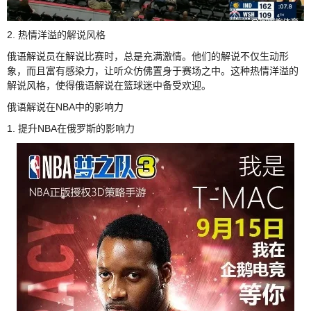
2. 热情洋溢的解说风格
俄语解说员在解说比赛时，总是充满激情。他们的解说不仅生动形
象，而且富有感染力，让听众仿佛置身于赛场之中。这种热情洋溢的
解说风格，使得俄语解说在篮球迷中备受欢迎。
俄语解说在NBA中的影响力
1. 提升NBA在俄罗斯的影响力