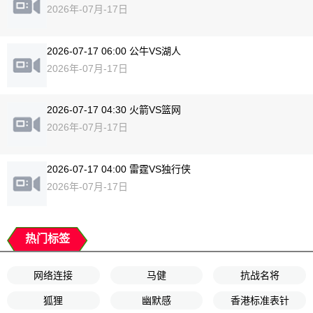
2026年-07月-17日
2026-07-17 06:00 公牛VS湖人
2026年-07月-17日
2026-07-17 04:30 火箭VS篮网
2026年-07月-17日
2026-07-17 04:00 雷霆VS独行侠
2026年-07月-17日
热门标签
网络连接
马健
抗战名将
狐狸
幽默感
香港标准表针