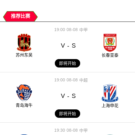
推荐比赛
19:00
08-08
中甲
V
S
-
苏州东吴
长春亚泰
即将开始
19:00
08-08
中超
V
S
-
青岛海牛
上海申花
即将开始
19:30
08-08
中甲