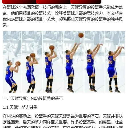
在篮球这个充满激情与技巧的舞台上，天赋异禀的投篮手总能成为焦
点。他们用精准的投篮技艺，诠释着篮球之巅的竞技魅力。本文将带
你NBA篮球之巅的精准与艺术，领略那些天赋异禀的投篮手的独特风
采。
一、天赋异禀：NBA投篮手的基石
1.1 天赋与努力并重
在NBA的赛场上，投篮手的天赋无疑是最为重要的基石。天赋并非决
定性因素，后天的努力同样至关重要。许多投篮高手，如库里、杜兰