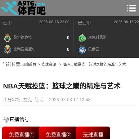
2026-08-16 23:00
2026-08-16 22
西甲
巴西甲
0
桑坦德竞技
沙佩科恩斯
0
比利亚雷亚尔
巴伊亚
当前位置:
>
>
网站首页
篮球资讯
NBA天赋投篮：篮球之巅的精准与艺术
NBA天赋投篮：篮球之巅的精准与艺术
比分串场
捷克
脏话
2026-07-08 17:13:48
直播信号
免费直播①
免费直播②
玩球直播