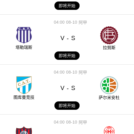
即将开始
04:00
08-10
阿甲
V
S
-
塔勒瑞斯
拉努斯
即将开始
04:00
08-10
阿甲
V
S
-
图库曼竞技
萨尔米安杜
即将开始
04:00
08-10
阿甲