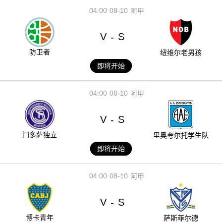
04:00
08-10
阿甲
V
S
-
防卫者
纽维尔老男孩
即将开始
04:00
08-10
阿甲
V
S
-
门多萨独立
里奥夸尔托学生队
即将开始
04:00
08-10
阿甲
V
S
-
博卡青年
萨斯菲尔德