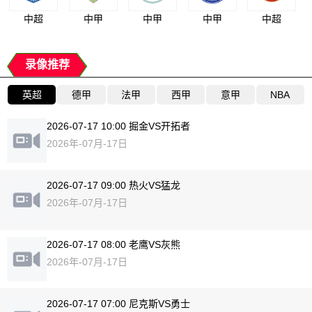
中超
中甲
中甲
中甲
中超
录像推荐
英超
德甲
法甲
西甲
意甲
NBA
2026-07-17 10:00 掘金VS开拓者
2026年-07月-17日
2026-07-17 09:00 热火VS猛龙
2026年-07月-17日
2026-07-17 08:00 老鹰VS灰熊
2026年-07月-17日
2026-07-17 07:00 尼克斯VS勇士