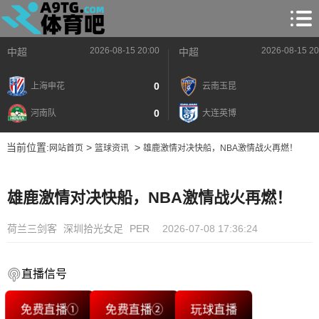
2026-08-15 20:00
2026-08-15 20
中超
中超
0
上海申花
云南玉昆
0
河南队
大连英博
当前位置:
>
>
网站首页
篮球资讯
雄鹿激情对决快船，NBA激情战火再燃！
雄鹿激情对决快船，NBA激情战火再燃！
荷兰三剑客
深圳拾光女足
PER
2026-07-08 17:36:24
直播信号
免费直播①
免费直播②
玩球直播