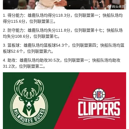
1. 得分能力：雄鹿队场均得分118.3分，位列联盟第一；快船队场均
得分115.6分，位列联盟第三。
2. 防守能力：雄鹿队场均失分111.8分，位列联盟第十七；快船队场
均失分108.6分，位列联盟第七。
3. 篮板球：雄鹿队场均篮板球54.3个，位列联盟第四；快船队场均篮
板球52.6个，位列联盟第六。
4. 助攻：雄鹿队场均助攻30.5次，位列联盟第一；快船队场均助攻
31.2次，位列联盟第二。