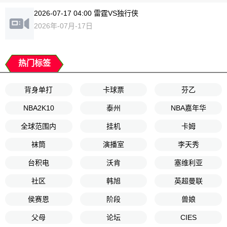
2026-07-17 04:00 雷霆VS独行侠
2026年-07月-17日
热门标签
背身单打
卡球票
芬乙
NBA2K10
泰州
NBA嘉年华
全球范围内
挂机
卡姆
袜筒
演播室
李天秀
台积电
沃肯
塞维利亚
社区
韩旭
英超曼联
侯赛恩
阶段
兽娘
父母
论坛
CIES