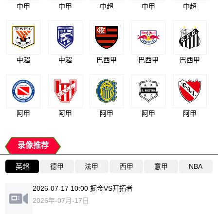
中甲
中甲
中超
中甲
中超
中超
中超
巴西甲
巴西甲
巴西甲
阿甲
阿甲
阿甲
阿甲
阿甲
录像推荐
英超
德甲
法甲
西甲
意甲
NBA
2026-07-17 10:00 掘金VS开拓者
2026年-07月-17日