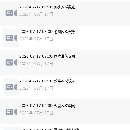
2026-07-17 09:00 热火VS猛龙
2026年-07月-17日
2026-07-17 08:00 老鹰VS灰熊
2026年-07月-17日
2026-07-17 07:00 尼克斯VS勇士
2026年-07月-17日
2026-07-17 06:00 公牛VS湖人
2026年-07月-17日
2026-07-17 04:30 火箭VS篮网
2026年-07月-17日