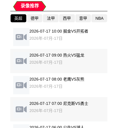
录像推荐
英超
德甲
法甲
西甲
意甲
NBA
2026-07-17 10:00 掘金VS开拓者
2026年-07月-17日
2026-07-17 09:00 热火VS猛龙
2026年-07月-17日
2026-07-17 08:00 老鹰VS灰熊
2026年-07月-17日
2026-07-17 07:00 尼克斯VS勇士
2026年-07月-17日
2026-07-17 06:00 公牛VS湖人