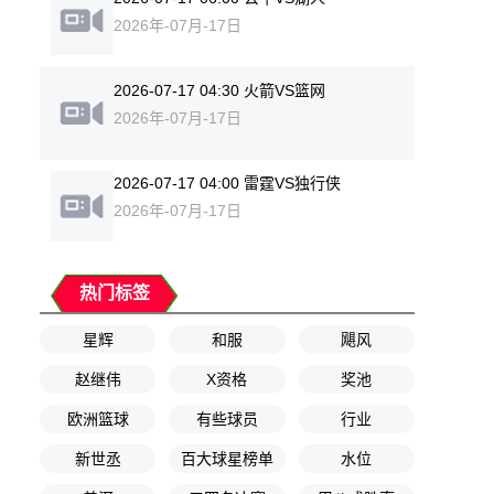
2026年-07月-17日
2026-07-17 04:30 火箭VS篮网
2026年-07月-17日
2026-07-17 04:00 雷霆VS独行侠
2026年-07月-17日
热门标签
星辉
和服
飓风
赵继伟
X资格
奖池
欧洲篮球
有些球员
行业
新世丞
百大球星榜单
水位