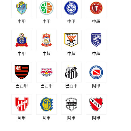
中甲
中甲
中甲
中超
中甲
中超
中超
中超
巴西甲
巴西甲
巴西甲
阿甲
阿甲
阿甲
阿甲
阿甲