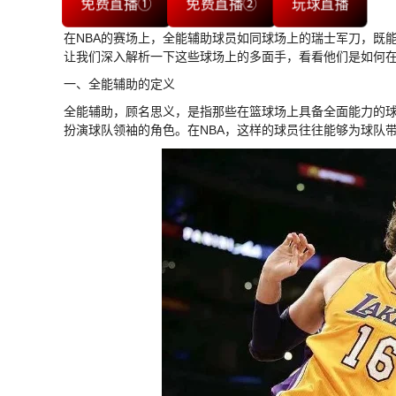
免费直播①
免费直播②
玩球直播
在NBA的赛场上，全能辅助球员如同球场上的瑞士军刀，既
让我们深入解析一下这些球场上的多面手，看看他们是如何
一、全能辅助的定义
全能辅助，顾名思义，是指那些在篮球场上具备全面能力的
扮演球队领袖的角色。在NBA，这样的球员往往能够为球队