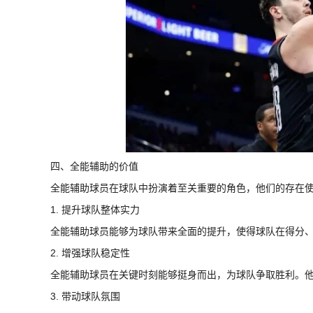
四、全能辅助的价值
全能辅助球员在球队中扮演着至关重要的角色，他们的存在
1. 提升球队整体实力
全能辅助球员能够为球队带来全面的提升，使得球队在得分
2. 增强球队稳定性
全能辅助球员在关键时刻能够挺身而出，为球队争取胜利。
3. 带动球队氛围