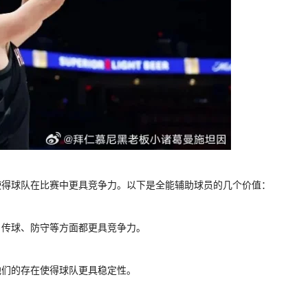
使得球队在比赛中更具竞争力。以下是全能辅助球员的几个价值：
、传球、防守等方面都更具竞争力。
他们的存在使得球队更具稳定性。