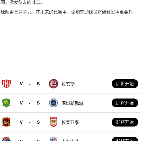
氛围，激发队友的斗志。
得球队更具竞争力。在未来的比赛中，全能辅助球员将继续发挥重要作
V
-
S
即将开始
拉努斯
V
-
S
即将开始
深圳新鹏城
V
-
S
即将开始
长春亚泰