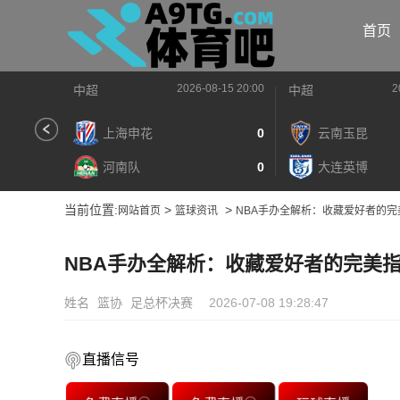
首页
2026-08-15 20:00
2
中超
中超
上海申花
0
云南玉昆
河南队
0
大连英博
当前位置:
>
>
网站首页
篮球资讯
NBA手办全解析：收藏爱好者的完
NBA手办全解析：收藏爱好者的完美
姓名
篮协
足总杯决赛
2026-07-08 19:28:47
直播信号