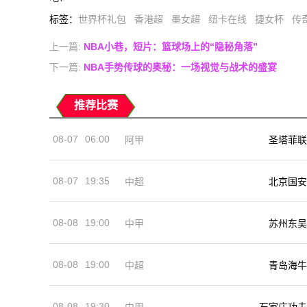
标签
：
世界杯礼包
香港超
墨女超
纽卡在线
捷女杯
传
上一篇:
NBA小巷，短片：篮球场上的“隐秘角落”
下一篇:
NBA手势传球的奥秘：一场视觉与战术的盛宴
推荐比赛
08-07
06:00
阿甲
圣塔菲联
08-07
19:35
中超
北京国安
08-08
19:00
中甲
苏州东吴
08-08
19:00
中超
青岛海牛
08-08
19:30
中甲
石家庄功夫