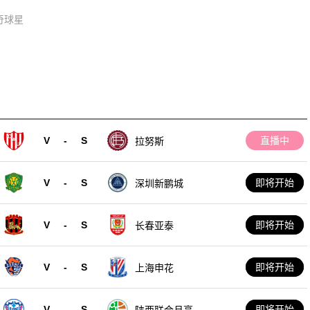
奇球星
V
-
S
直播中
拉努斯
V
-
S
即将开始
深圳新鹏城
V
-
S
即将开始
长春亚泰
V
-
S
即将开始
上海申花
V
-
S
即将开始
陕西联合月亮泊