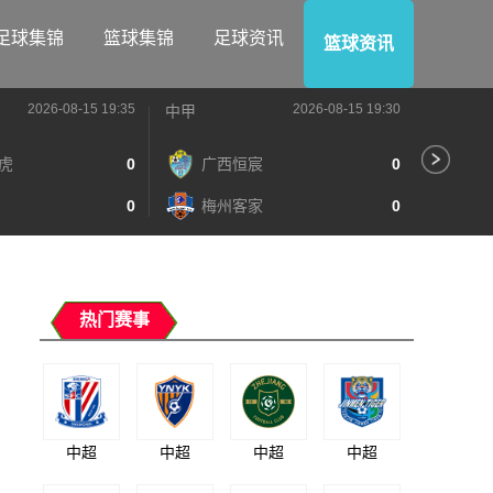
足球集锦
篮球集锦
足球资讯
篮球资讯
2026-08-15 19:35
2026-08-15 19:30
中甲
中甲
虎
0
广西恒宸
0
陕
0
梅州客家
0
长
热门赛事
中超
中超
中超
中超