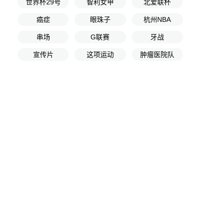
世界杯29号
智利女甲
北爱联杯
癌症
眼珠子
杭州NBA
串场
G联赛
牙战
宣传片
这项运动
肿瘤医院队